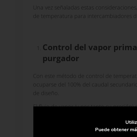
Una vez señaladas estas consideraciones
de temperatura para intercambiadores d
Control del vapor prima
purgador
Con este método de control de temperatu
ocuparse del 100% del caudal secundario 
de diseño.
El flujo de vapor (y por tanto su presión)
alimentación de vapor al intercambiador. 
Utili
señal que da el controlador, de acuerdo
Puede obtener más
temperatura montado en el flujo secunda