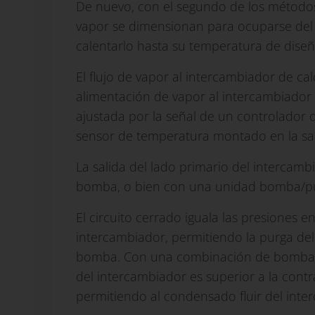
De nuevo, con el segundo de los métodos
vapor se dimensionan para ocuparse del 1
calentarlo hasta su temperatura de diseñ
El flujo de vapor al intercambiador de cal
alimentación de vapor al intercambiador d
ajustada por la señal de un controlador
sensor de temperatura montado en la sal
La salida del lado primario del intercam
bomba, o bien con una unidad bomba/pu
El circuito cerrado iguala las presiones e
intercambiador, permitiendo la purga de
bomba. Con una combinación de bomba/pu
del intercambiador es superior a la cont
permitiendo al condensado fluir del inte