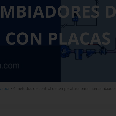
AMBIADORES D
CON PLACAS
 Vapor
/
4 métodos de control de temperatura para intercambiador