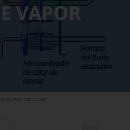
E VAPOR
es de vapor con placas
Sidebar
Buscar en este sitio web