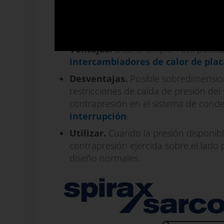
Se monta un conjunto de purga a la salid
el condensado.
Ventajas.
Diseño simple. Fácil puest
intercambiadores de calor de plac
Desventajas.
Posible sobredimensio
restricciones de caída de presión del
contrapresión en el sistema de cond
interrupción
.
Utilizar.
Cuando la presión disponib
contrapresión ejercida sobre el lado
diseño normales.