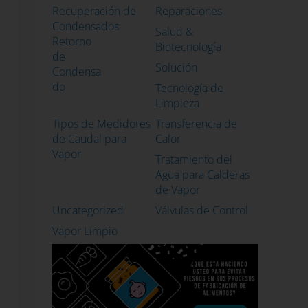
Recuperación de
Reparaciones
Condensados
Salud &
Retorno
Biotecnología
de
Solución
Condensa
do
Tecnología de
Limpieza
Tipos de Medidores
Transferencia de
de Caudal para
Calor
Vapor
Tratamiento del
Agua para Calderas
de Vapor
Uncategorized
Válvulas de Control
Vapor Limpio