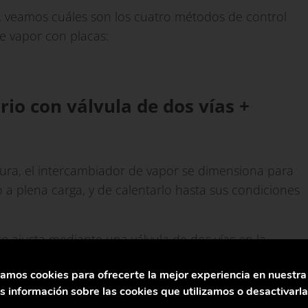
, veamos cuáles son los cuatro métodos de control
e vapor con placas:
rio con válvula de dos vías +
ra, el intercambiador de vapor se dimensiona para
a plena carga, y de calentarlo hasta sus condiciones
 se ajusta mediante una válvula de dos vías en la
La posición de la válvula de control se ajusta por la
zamos cookies para ofrecerte la mejor experiencia en nuestr
 con la información que recibe de un sensor de
 información sobre las cookies que utilizamos o desactivarl
rio del intercambiador.