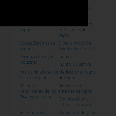
Bebidas
Bombas Industriales
Calidad del Vapor
Caso de Éxito
Casos de Uso
Caudalímetros para
Conceptos Básicos
Vapor
en Sistemas de
Vapor
Costes Sistemas de
Dimensionado De
Vapor
Válvulas De Control
Eficiencia Energética
Industria
Industrial
Industria Química
Intercambiadores de
Medición del Caudal
Calor con Vapor
de Vapor
Mejorar el
Monitoreo de
Rendimiento de los
sistemas de vapor
Sistemas de Vapor
Optimización de
sistemas de vapor
Petróleo & Gas
Purgadores de vapor