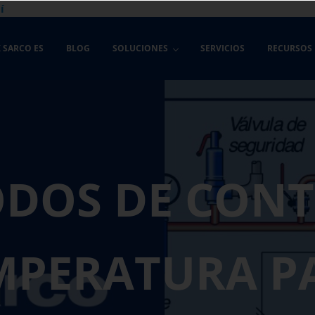
í
 SARCO ES
BLOG
SOLUCIONES
SERVICIOS
RECURSOS
ODOS DE CONT
MPERATURA P