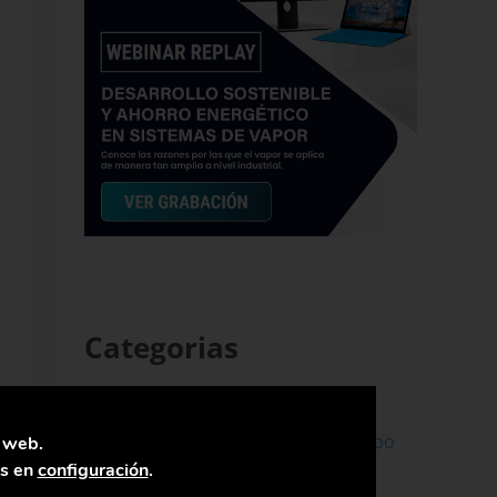
Categorias
Ahorro de Energía
Ahorro en Agua
Ahorro en
Ahorro en Tiempo
a web.
Combustible
as en
configuración
.
Alimentación &