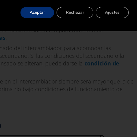
a del lado primario del intercambiador para evacuar
Aceptar
Rechazar
Ajustes
a en servicio. Adecuado para todo tipo de
as
.
nado del intercambiador para acomodar las
 secundario. Si las condiciones del secundario o la
ensado se alteran, puede darse la
condición de
le en el intercambiador siempre será mayor que la de
 prima rio bajo condiciones de funcionamiento de