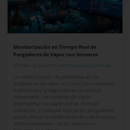
Monitorización en Tiempo Real de
Purgadores de Vapor con Sensores
OCTUBRE 23, 2024
POR
VAPORPARALAINDUSTRIA.MK
La monitorización de problemas en los
purgadores de vapor es crucial para mantener
la eficiencia y la seguridad en las plantas
industriales. Los sistemas de vapor
desempeñan un papel vital en diversas
industrias, y cualquier fallo en los purgadores
puede afectar el rendimiento de toda la planta.
Afortunadamente, con los avances en