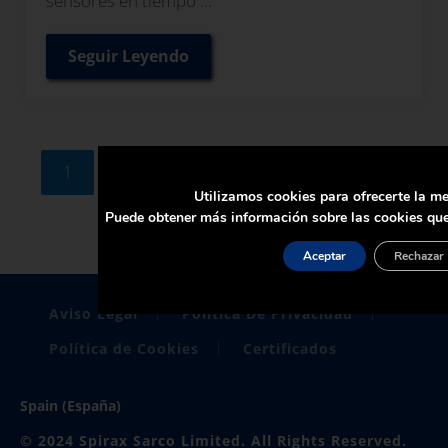
sensores en tiempo …
Seguir Leyendo
Monitorización en Tiempo Real de Purga
Páginas intermedias omitidas
…
1
2
3
6
Siguiente
Página
Página
Página
Página
Utilizamos cookies para ofrecerte la me
Puede obtener más información sobre las cookies que
Aceptar
Rechazar
Aviso Legal
Politica De Privacidad
Política de Cookies
Certificados
Spain (España)
© 2024 Spirax Sarco Limited. All Rights Reserved.