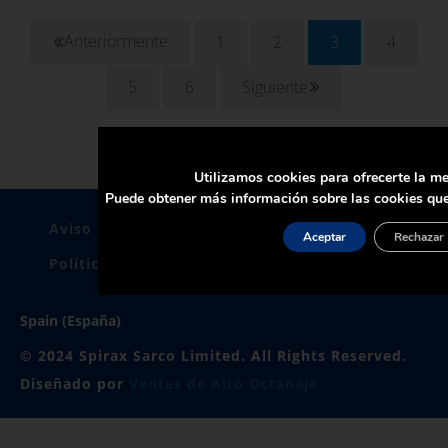
Anteriormente
1
2
3
4
Página
Página
Página
Página
5
6
Siguiente
Página
Página
Utilizamos cookies para ofrecerte la me
Puede obtener más información sobre las cookies que
Aviso Legal
Politica De Privacidad
Aceptar
Rechazar
Política de Cookies
Certificados
Spain (España)
© 2024 Spirax Sarco Limited. All Rights Reserved.
Diseñado por
Ventas de Alto Octanaje