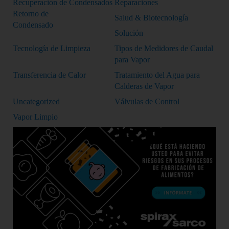
Recuperación de Condensados
Reparaciones
Retorno de
Salud & Biotecnología
Condensado
Solución
Tecnología de Limpieza
Tipos de Medidores de Caudal
para Vapor
Transferencia de Calor
Tratamiento del Agua para
Calderas de Vapor
Uncategorized
Válvulas de Control
Vapor Limpio