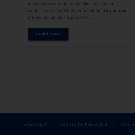
a una empresa productora de leche de coco a
cambiar su visión del requerimiento inicial y apostar
por una mejora en sus procesos …
Seguir Leyendo
Cómo un generador de Vapor Limpio mejora la cali
Aviso Legal
Politica De Privacidad
Políti