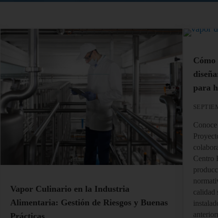
Cómo 
diseña
para h
SEPTIE
Conoce 
Proyecto
colabor
Centro 
producc
normati
Vapor Culinario en la Industria
calidad
Alimentaria: Gestión de Riesgos y Buenas
instalad
anterio
Prácticas