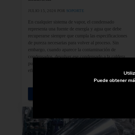
JULIO 15, 2026
POR
SOPORTE
En cualquier sistema de vapor, el condensado
representa una fuente de energía y agua que debe
recuperarse siempre que cumpla las especificaciones
de pureza necesarias para volver al proceso. Sin
embargo, cuando aparece la contaminación de
condensados, devolver ese condensado a la caldera
puede generar incrustaciones, corrosión, pérdidas de
eficiencia e incluso averías en equipos …
Utili
Puede obtener más
Seguir Leyendo
Control de la Contaminación de Condensados en Si