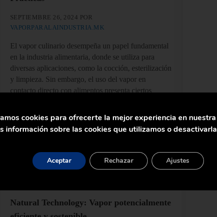
SEPTIEMBRE 26, 2024
POR
VAPORPARALAINDUSTRIA.MK
El vapor culinario desempeña un papel fundamental
en la industria alimentaria, donde se utiliza para
diversas aplicaciones, como la cocción, esterilización
y limpieza. Sin embargo, el uso del vapor en
contacto directo con alimentos presenta ciertos
riesgos de contaminación que deben ser gestionados
de manera adecuada para garantizar la seguridad
zamos cookies para ofrecerte la mejor experiencia en nuestr
alimentaria. En este artículo, exploraremos …
 información sobre las cookies que utilizamos o desactivarl
Seguir Leyendo
Segu
stemas de Vapor Industrial
Vapor Culinario en la Industria Alimentaria: Gestión de Riesgos
Aceptar
Rechazar
Ajustes
Natural Technology: Vapor potencialmente
eficiente y sostenible