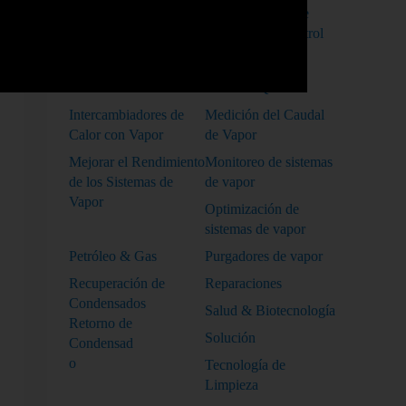
Costes Sistemas de
Dimensionado De
Vapor
Válvulas De Control
Eficiencia Energética
Industria
Industrial
Industria Química
Intercambiadores de
Medición del Caudal
Calor con Vapor
de Vapor
Mejorar el Rendimiento
Monitoreo de sistemas
de los Sistemas de
de vapor
Vapor
Optimización de
sistemas de vapor
Petróleo & Gas
Purgadores de vapor
Recuperación de
Reparaciones
Condensados
Salud & Biotecnología
Retorno de
Solución
Condensad
o
Tecnología de
Limpieza