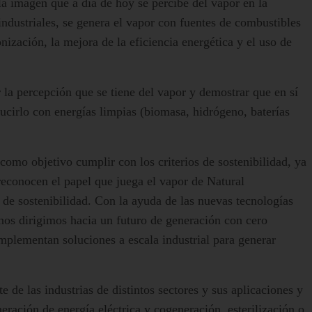
 imagen que a día de hoy se percibe del vapor en la
ndustriales, se genera el vapor con fuentes de combustibles
onización, la mejora de la eficiencia energética y el uso de
 la percepción que se tiene del vapor y demostrar que en sí
ducirlo con energías limpias (biomasa, hidrógeno, baterías
omo objetivo cumplir con los criterios de sostenibilidad, ya
reconocen el papel que juega el vapor de Natural
 de sostenibilidad. Con la ayuda de las nuevas tecnologías
 nos dirigimos hacia un futuro de generación con cero
mplementan soluciones a escala industrial para generar
e de las industrias de distintos sectores y sus aplicaciones y
ración de energía eléctrica y cogeneración, esterilización o