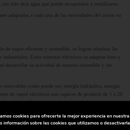
o, tan solo deja agua que puede recuperarse y reutilizarse.
nes adaptadas a cada una de las necesidades del sector en
ón de vapor eficiente y sostenible, se logran eliminar las
 industriales. Estos sistemas eléctricos se adaptan bien a
ad desarrollar su actividad de manera sostenible y sin
renovables como puede ser, energía hidráulica, energía
dores de vapor eléctricos son capaces de producir de 1 a 20
 de carbono. Son sistemas altamente eficientes ya que en la
or eficiente y sostenible, alcanzan un conversión energética
zamos cookies para ofrecerte la mejor experiencia en nuestr
 información sobre las cookies que utilizamos o desactivarl