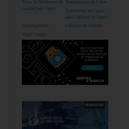
Tipos de Medidores de
Transferencia de Calor
Caudal para Vapor
Tratamiento del Agua
para Calderas de Vapor
Uncategorized
Válvulas de Control
Vapor Limpio