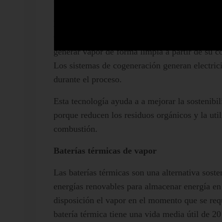
Calderas de vapor de biomasa
La biomasa es l10a materia orgánica considera
utilizada como fuente energética. A partir de 
generar vapor de forma limpia a partir de su c
Los sistemas de cogeneración generan electrici
durante el proceso.
Esta tecnología ayuda a a mejorar la sostenibi
porque reducen los residuos orgánicos y la uti
combustión.
Baterías térmicas de vapor
Las baterías térmicas son una alternativa soste
energías renovables para almacenar energía en
disposición el vapor en el momento que se req
batería térmica tiene una vida media útil de 2