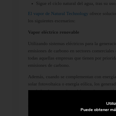
Sigue el ciclo natural del agua, tras su us
El vapor de Natural Technology
ofrece solucio
los siguientes escenarios:
Vapor eléctrico renovable
Utilizando sistemas eléctricos para la generaci
emisiones de carbono en sectores comerciales e
todas aquellas empresas que tienen por priorid
emisiones de carbono.
Además, cuando se complementan con energías 
solar fotovoltaica o energía eólica, los genera
toneladas de vapor sin emisiones ni generación
conversión de la electricidad renovable en vap
Utili
del 97 %.
Puede obtener más