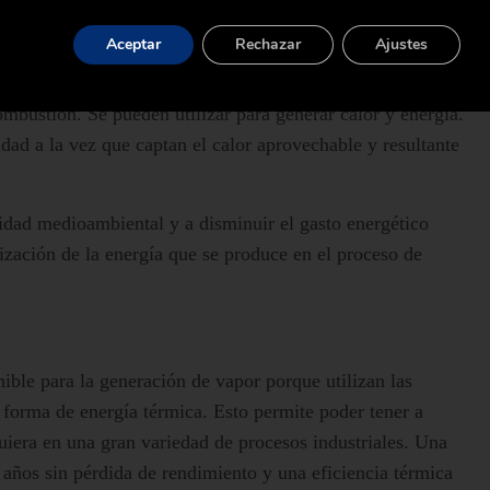
Aceptar
Rechazar
Ajustes
da residuo tras diversos procesos de producción y puede ser
huesos de aceituna, cáscaras de arroz y almendras, podemos
ombustión. Se pueden utilizar para generar calor y energía.
dad a la vez que captan el calor aprovechable y resultante
lidad medioambiental y a disminuir el gasto energético
lización de la energía que se produce en el proceso de
nible para la generación de vapor porque utilizan las
 forma de energía térmica. Esto permite poder tener a
uiera en una gran variedad de procesos industriales. Una
0 años sin pérdida de rendimiento y una eficiencia térmica