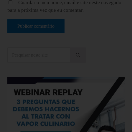
Guardar o meu nome, email e site neste navegador
para a próxima vez que eu comentar.
Sidebar
Pesquisar neste site
Submeter pesquisa