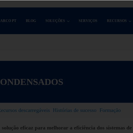
SARCO PT
BLOG
SOLUÇÕES
SERVIÇOS
RECURSOS
CONDENSADOS
ecursos descarregáveis
Histórias de sucesso
Formação
olução eficaz para melhorar a eficiência dos sistemas de 