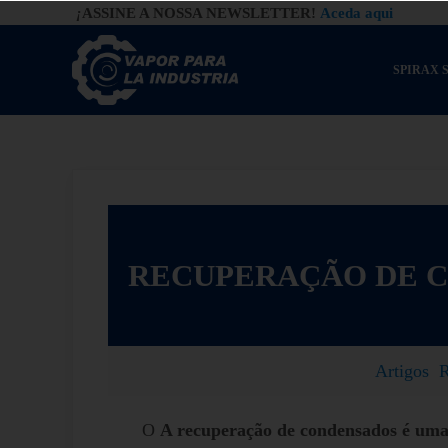
Saltar para o conteúdo principal
Saltar para a navegação de cabeçalho à direita
Saltar para o rodapé do site
¡
ASSINE A NOSSA NEWSLETTER!
Aceda aqui
SPIRAX 
Vapor para a Indústria
Gestão Eficiente de Sistemas a Vapor
RECUPERAÇÃO DE 
Artigos
R
O
A recuperação de condensados é uma s