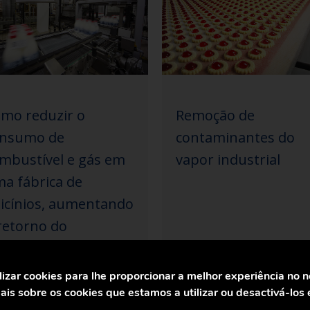
mo reduzir o
Remoção de
onsumo de
contaminantes do
mbustível e gás em
vapor industrial
a fábrica de
ticínios, aumentando
retorno do
ndensado
lizar cookies para lhe proporcionar a melhor experiência no 
is sobre os cookies que estamos a utilizar ou desactivá-los
1
2
3
Seguinte »