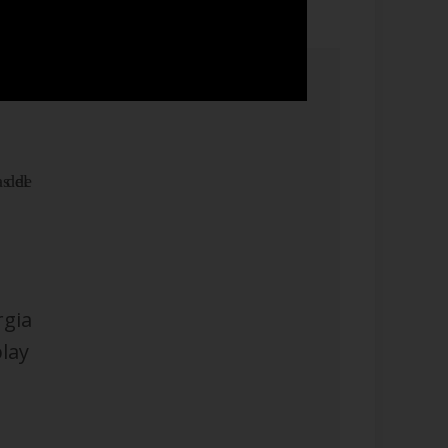
rgia
lay