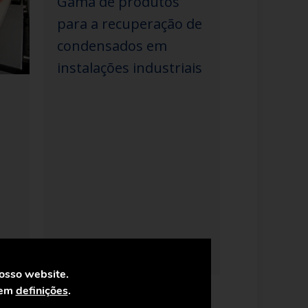
Gama de produtos
para a recuperação de
condensados em
instalações industriais
nosso website.
 em
definições
.