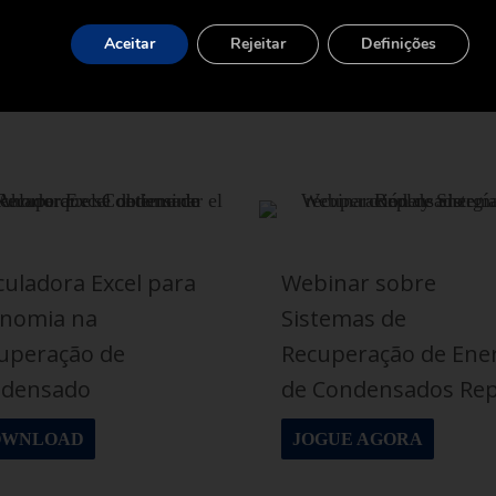
Aceitar
Rejeitar
Definições
culadora Excel para
Webinar sobre
nomia na
Sistemas de
uperação de
Recuperação de Ene
ndensado
de Condensados Rep
OWNLOAD
JOGUE AGORA