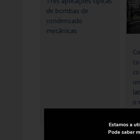
Três aplicações típicas
de bombas de
condensado
mecânicas
Co
c
co
um
la
o 
co
Estamos a uti
Pode saber ma