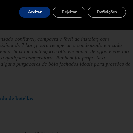
 variou entre 852 Kg / h - 1.613 Kg / h.
Aceitar
Rejeitar
Definições
o processo de lavagem da garrafa: 90%
sado confiável, compacta e fácil de instalar, com
máxima de 7 bar g para recuperar o condensado em cada
enho, baixa manutenção e alta economia de água e energia
o a qualquer temperatura. Também foi proposta a
 alguns purgadores de bóia fechados ideais para pressões de