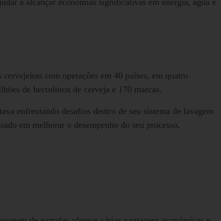
udar a alcançar economias significativas em energia, água e
cervejeiras com operações em 40 países, em quatro
hões de hectolitros de cerveja e 170 marcas.
tava enfrentando desafios dentro de seu sistema de lavagem
ressado em melhorar o desempenho do seu processo,
avagem de garrafas oferece várias vantagens económicas e