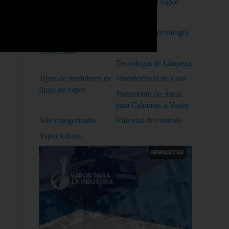
Petróleo e Gás
Armadilhas a vapor
Recuperação de
Reparações
Condensado
Saúde e Biotecnologia
Retorno do
Solução
condensado
Tecnologia de Limpeza
Tipos de medidores de
Transferência de calor
fluxo de vapor
Tratamento de Água
para Caldeiras a Vapor
Não categorizado
Válvulas de controle
Vapor Limpo