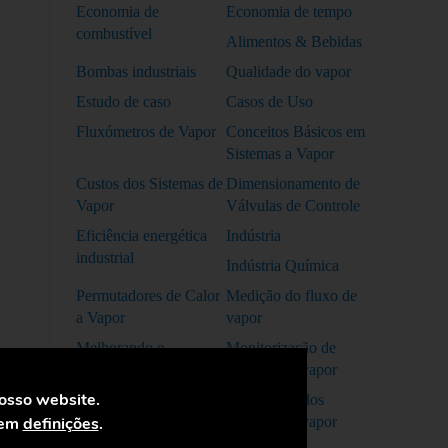
Economia de
Economia de tempo
combustível
Alimentos & Bebidas
Bombas industriais
Qualidade do vapor
Estudo de caso
Casos de Uso
Fluxómetros de Vapor
Conceitos Básicos em
Sistemas a Vapor
Custos dos Sistemas de
Dimensionamento de
Vapor
Válvulas de Controle
Eficiência energética
Indústria
industrial
Indústria Química
Permutadores de Calor
Medição do fluxo de
a Vapor
vapor
Melhorando o
Monitorização de
desempenho de
sistemas de vapor
sistemas a vapor
nosso website.
Otimização dos
 em
definições
.
sistemas de vapor