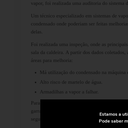
vapor, foi realizada uma auditoria do sistema 
Um técnico especializado em sistemas de vapor
condensado onde poderiam ser feitas melhorias
delas.
Foi realizada uma inspeção, onde as principais
sala da caldeira. A partir dos dados coletados,
áreas para melhoria:
Má utilização do condensado na máquina d
Alto risco de martelo de água.
Armadilhas a vapor a falhar.
Para apoiar o gerente da fábrica com a soluçã
garrafas da fábrica. Após a revisão de cada la
Estamos a uti
seguinte:
Pode saber ma