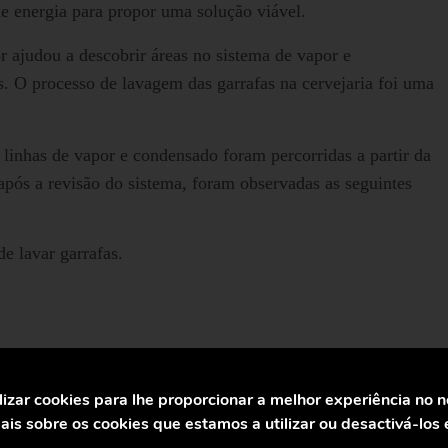
de energia para propor uma solução viável.
 ajudou a descobrir áreas no sistema de vapor e
. O processo de lavagem das garrafas na cervejaria foi uma
 linhas de vapor e condensado foram percorridas a partir da
 após a revisão do sistema, foram observadas as seguintes
e lavar garrafas.
o certa, eles deram uma boa olhada nas 4 lavadoras de
vagem de garrafas, eles foram capazes de identificar o
lizar cookies para lhe proporcionar a melhor experiência no 
is sobre os cookies que estamos a utilizar ou desactivá-los