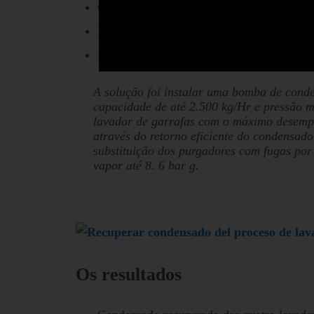
Consumo de vapor: Cada um foi diferente e
Pressão de vapor: 4 bar g (60 psi)
Potencial de recuperação de condensado d
A solução foi instalar uma bomba de conden
capacidade de até 2.500 kg/Hr e pressão 
lavador de garrafas com o máximo desemp
através do retorno eficiente do condensad
substituição dos purgadores com fugas por
vapor até 8. 6 bar g.
Os resultados