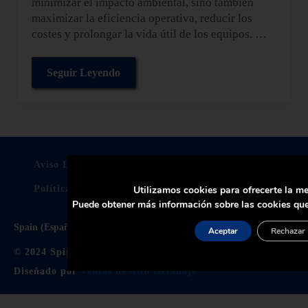
minimizar el impacto ambiental, sino también
maximizar la eficiencia operativa, reducir los
costes y prolongar la vida útil de los equipos. …
Seguir Leyendo
Cómo implementar un plan de mantenimiento sos
Aviso Legal
Politica De Privacidad
Política de Cookies
Certificados
Utilizamos cookies para ofrecerte la me
Puede obtener más información sobre las cookies que
Spain (España)
Aceptar
Rechazar
© 2024 Spirax Sarco Limited. All Rights Reserved.
Diseñado por
Ventas de Alto Octanaje