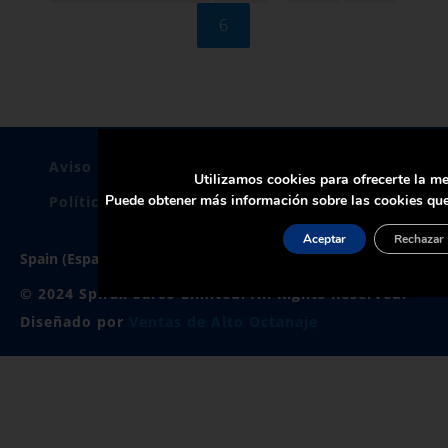
6
Página
Aviso Legal
Politica De Privacidad
Utilizamos cookies para ofrecerte la me
Puede obtener más información sobre las cookies que
Política de Cookies
Certificados
Aceptar
Rechazar
Spain (España)
© 2024 Spirax Sarco Limited. All Rights Reserved.
Diseñado por
Ventas de Alto Octanaje