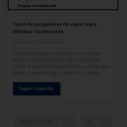
Tipos de purgadores de vapor para
eliminar condensado
JUNIO 8, 2017
POR
SOPORTE
Hay varias etapas esenciales en cualquier
sistema de recuperación de condensado
eficaz. El objetivo final es volver a utilizar esta
valiosa fuente de agua caliente y tratada.
Seguir Leyendo
Tipos de purgadores de vapor para elim
Páginas intermedias om
…
Anteriormente
1
4
5
Página
Página
Página