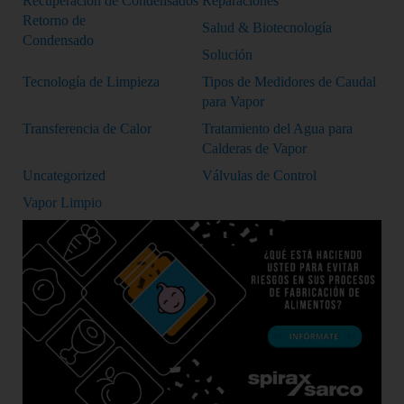
Recuperación de Condensados
Reparaciones
Retorno de
Salud & Biotecnología
Condensado
Solución
Tecnología de Limpieza
Tipos de Medidores de Caudal
para Vapor
Transferencia de Calor
Tratamiento del Agua para
Calderas de Vapor
Uncategorized
Válvulas de Control
Vapor Limpio