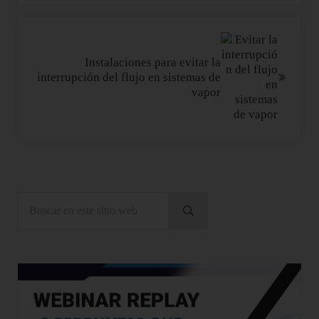
Siguiente entrada:
Instalaciones para evitar la
interrupción del flujo en sistemas de
vapor
Sidebar
Buscar en este sitio web
Enviar búsqueda