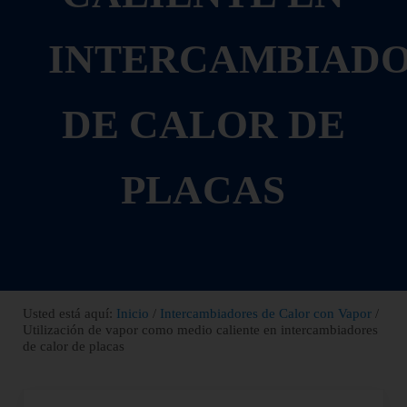
INTERCAMBIAD
DE CALOR DE
PLACAS
Usted está aquí:
Inicio
/
Intercambiadores de Calor con Vapor
/
Utilización de vapor como medio caliente en intercambiadores
de calor de placas