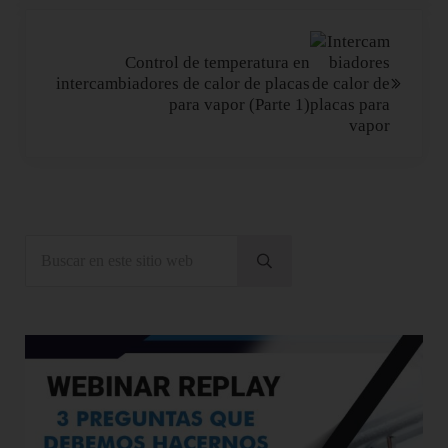
Siguiente entrada:
Control de temperatura en
intercambiadores de calor de placas
para vapor (Parte 1)
Sidebar
Buscar en este sitio web
Enviar búsqueda