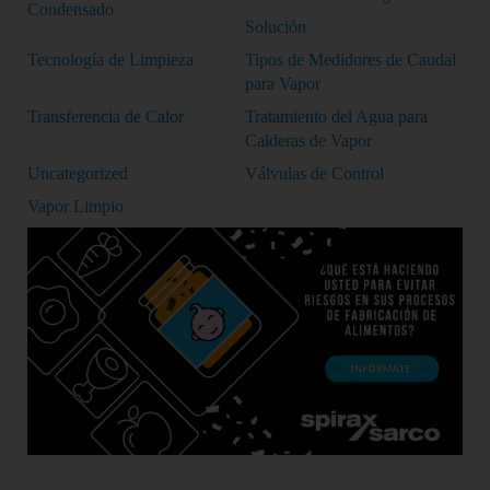
Condensado
Solución
Tecnología de Limpieza
Tipos de Medidores de Caudal
para Vapor
Transferencia de Calor
Tratamiento del Agua para
Calderas de Vapor
Uncategorized
Válvulas de Control
Vapor Limpio