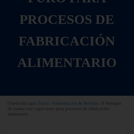
PROCESOS DE
FABRICACIÓN
ALIMENTARIO
Usted está aquí:
Inicio
/
Alimentación & Bebidas
/
8 Ventajas
de contar con vapor puro para procesos de fabricación
alimentario