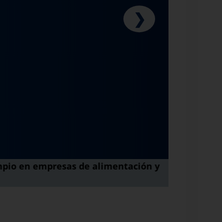
❯
impio en empresas de alimentación y
Ebook Gratu