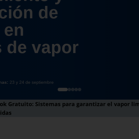
ción de
 en
 de vapor
has:
23 y 24 de septiembre
ok Gratuito: ​Sistemas para garantizar el vapor l
diferentes purgadores de vapor, cómo
idas
nto, fallos comunes y su comprobación
as.