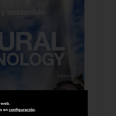
a web.
as en
configuración
.