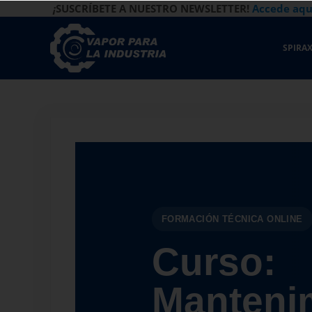
Saltar al contenido principal
Saltar a la navegación de la derecha de la cabecera
Saltar al pie de página del sitio
¡
SUSCRÍBETE A NUESTRO NEWSLETTER!
Accede aqu
SPIRAX
Vapor para la Industria
Gestión Eficiente de los Sistemas de Vapor
FORMACIÓN TÉCNICA ONLINE
Curso:
Manteni