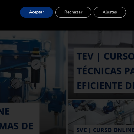
Aceptar
Rechazar
Ajustes
TEV | CURS
TÉCNICAS P
EFICIENTE 
NE
EMAS DE
SVC | CURSO ONLIN