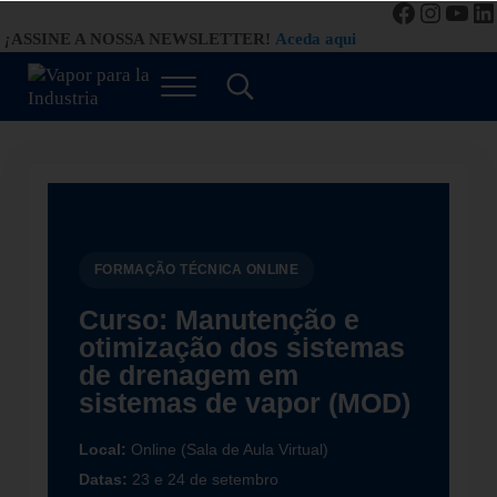
Facebook
Instag
You
Li
Saltar para o conteúdo principal
Saltar para a navegação de cabeçalho à direita
Saltar para o rodapé do site
¡
ASSINE A NOSSA NEWSLETTER!
Aceda aqui
Menu
Procurar...
Vapor para a Indústria
Gestão Eficiente de Sistemas a Vapor
FORMAÇÃO TÉCNICA ONLINE
Curso: Manutenção e
otimização dos sistemas
de drenagem em
sistemas de vapor (MOD)
Local:
Online (Sala de Aula Virtual)
Datas:
23 e 24 de setembro