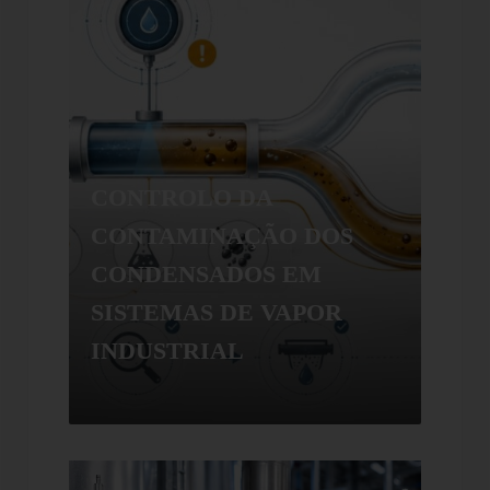
CONTROLO DA
CO
S
CONTAMINAÇÃO DOS
CO
CONDENSADOS EM
CO
SISTEMAS DE VAPOR
SIS
INDUSTRIAL
IND