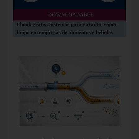
DOWNLOADABLE
ção de
Ebook grátis: Sistemas para garantir vapor
Free 
strial
limpo em empresas de alimentos e bebidas
opera