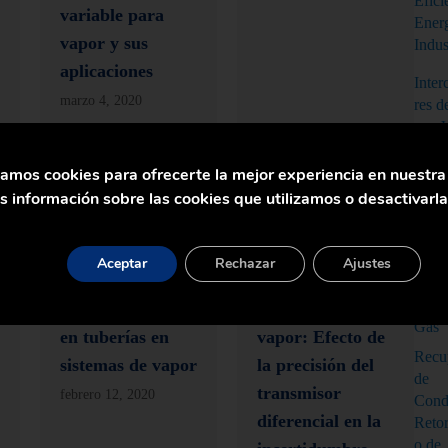
Efici
variable para
Energ
vapor y sus
Indus
aplicaciones
Inte
marzo 4, 2020
res d
con 
Mejor
zamos cookies para ofrecerte la mejor experiencia en nuestr
Rend
 información sobre las cookies que utilizamos o desactivarl
de lo
Sist
Vapo
Uso de
Medición de
Aceptar
Rechazar
Ajustes
ultrasonidos para
caudal de placa
Petr
medir caudales
orificio para
Gas
en tuberías en
vapor: Efecto de
Recu
sistemas de vapor
la precisión del
de
transmisor
febrero 12, 2020
Cond
diferencial en la
Reto
o de