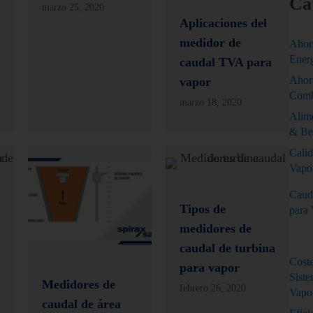
Ca
marzo 25, 2020
Aplicaciones del
medidor de
Ahor
Ener
caudal TVA para
Ahor
vapor
Comb
marzo 18, 2020
Alim
& Be
Calid
Vapo
Caud
Tipos de
para
medidores de
caudal de turbina
Cost
para vapor
Sist
Medidores de
febrero 26, 2020
Vapo
caudal de área