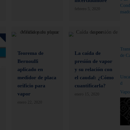
incertidumbre
Con
febrero 5, 2020
nsad
Trans
Teorema de
La caída de
de C
Bernoulli
presión de vapor
aplicado en
y su relación con
Unca
medidor de placa
el caudal: ¿Cómo
d
orificio para
cuantificarla?
Vapo
vapor
enero 15, 2020
enero 22, 2020