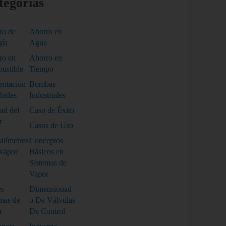
tegorias
ro de
Ahorro en
gía
Agua
ro en
Ahorro en
ustible
Tiempo
entación
Bombas
bidas
Industriales
ad del
Caso de Éxito
r
Casos de Uso
alímetros
Conceptos
 Vapor
Básicos en
Sistemas de
Vapor
es
Dimensionad
emas de
o De Válvulas
r
De Control