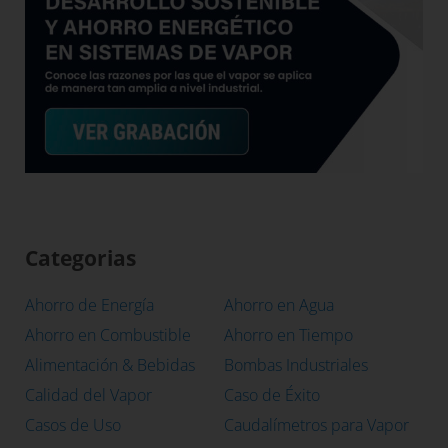
Categorias
Ahorro de Energía
Ahorro en Agua
Ahorro en Combustible
Ahorro en Tiempo
Alimentación & Bebidas
Bombas Industriales
Calidad del Vapor
Caso de Éxito
Casos de Uso
Caudalímetros para Vapor