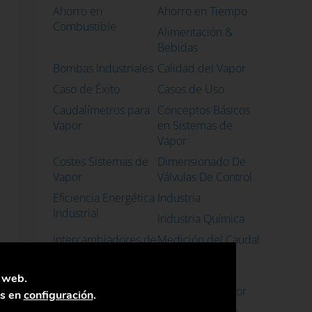
Ahorro en
Ahorro en Tiempo
Combustible
Alimentación &
Bebidas
Bombas Industriales
Calidad del Vapor
Caso de Éxito
Casos de Uso
Caudalímetros para
Conceptos Básicos
Vapor
en Sistemas de
Vapor
Costes Sistemas de
Dimensionado De
Vapor
Válvulas De Control
Eficiencia Energética
Industria
Industrial
Industria Química
Intercambiadores de
Medición del Caudal
Calor con Vapor
de Vapor
Mejorar el
Monitoreo de
a web.
Rendimiento de los
sistemas de vapor
as en
configuración
.
Sistemas de Vapor