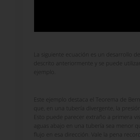
De esta ecuación se puede aislar la veloci
La siguiente ecuación es un desarrollo d
descrito anteriormente y se puede utiliza
ejemplo.
Este ejemplo destaca el Teorema de Bern
que, en una tubería divergente, la presió
Esto puede parecer extraño a primera vis
aguas abajo en una tubería sea menor qu
flujo en esa dirección. Vale la pena reco