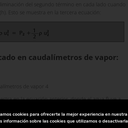
eliminación del segundo término en cada lado cuando
(h). Esto se muestra en la tercera ecuación:
cado en caudalímetros de vapor:
stra en la ecuación anterior, donde el agua fluye a
ía a una velocidad volumétrica de 0,1 m3/s a 10°C. El
zamos cookies para ofrecerte la mejor experiencia en nuestr
 a 10°C y 2 bar r.
 información sobre las cookies que utilizamos o desactivarl