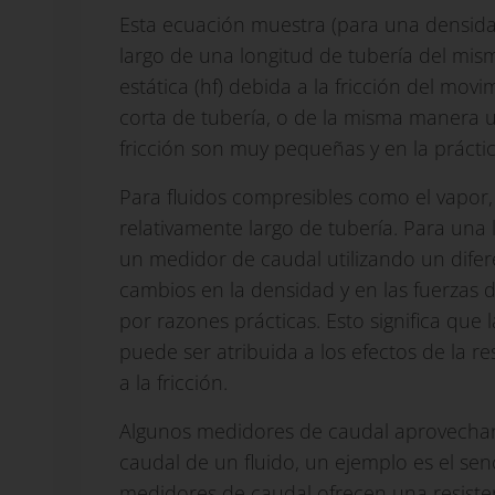
Esta ecuación muestra (para una densidad
largo de una longitud de tubería del mi
estática (hf) debida a la fricción del movi
corta de tubería, o de la misma manera u
fricción son muy pequeñas y en la prácti
Para fluidos compresibles como el vapor,
relativamente largo de tubería. Para una 
un medidor de caudal utilizando un difer
cambios en la densidad y en las fuerzas d
por razones prácticas. Esto significa que
puede ser atribuida a los efectos de la r
a la fricción.
Algunos medidores de caudal aprovechan 
caudal de un fluido, un ejemplo es el senc
medidores de caudal ofrecen una resiste