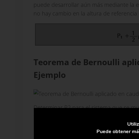
puede desarrollar aún más mediante la 
no hay cambio en la altura de referencia 
Teorema de Bernoulli apli
Ejemplo
Determinar P2 para el sistema que se mue
través de una sección divergente de tuber
Utili
agua tiene una densidad de 998,84 kg/m3
Puede obtener más
De la siguiente ecuación: