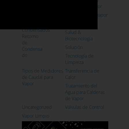
Optimización de
sistemas de vapor
Petróleo & Gas
Purgadores de vapor
Recuperación de
Reparaciones
Condensados
Salud &
Retorno
Biotecnología
de
Solución
Condensa
do
Tecnología de
Limpieza
Tipos de Medidores
Transferencia de
de Caudal para
Calor
Vapor
Tratamiento del
Agua para Calderas
de Vapor
Uncategorized
Válvulas de Control
Vapor Limpio