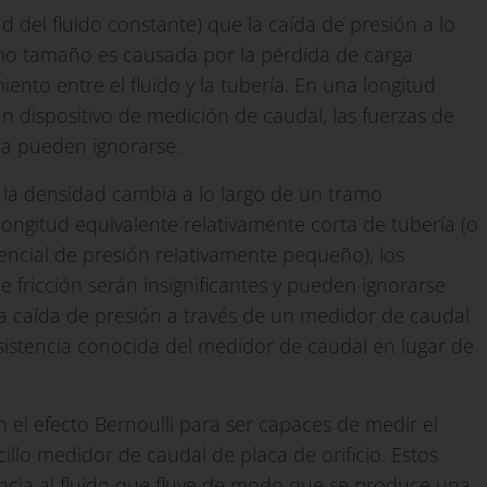
 del fluido constante) que la caída de presión a lo
smo tamaño es causada por la pérdida de carga
miento entre el fluido y la tubería. En una longitud
n dispositivo de medición de caudal, las fuerzas de
ca pueden ignorarse.
 la densidad cambia a lo largo de un tramo
longitud equivalente relativamente corta de tubería (o
encial de presión relativamente pequeño), los
e fricción serán insignificantes y pueden ignorarse
 la caída de presión a través de un medidor de caudal
esistencia conocida del medidor de caudal en lugar de
el efecto Bernoulli para ser capaces de medir el
illo medidor de caudal de placa de orificio. Estos
ncia al fluido que fluye de modo que se produce una