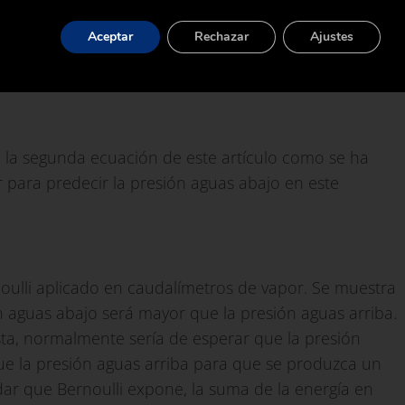
Aceptar
Rechazar
Ajustes
dad para calcular su valor:
e la segunda ecuación de este artículo como se ha
r para predecir la presión aguas abajo en este
oulli aplicado en caudalímetros de vapor. Se muestra
n aguas abajo será mayor que la presión aguas arriba.
ta, normalmente sería de esperar que la presión
e la presión aguas arriba para que se produzca un
rdar que Bernoulli expone, la suma de la energía en