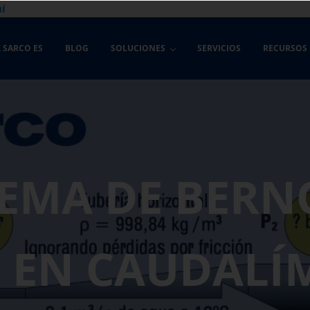
í
 SARCO ES
BLOG
SOLUCIONES
SERVICIOS
RECURSOS
EMA DE BERN
 EN CAUDALÍ