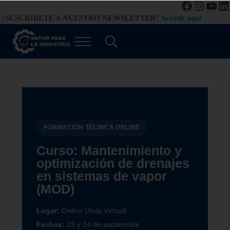
Facebook
Instag
You
Li
Saltar al contenido principal
Saltar a la navegación de la derecha de la cabecera
Saltar al pie de página del sitio
¡
SUSCRÍBETE A NUESTRO NEWSLETTER!
Accede aquí
Menú
Search...
Vapor para la Industria
Gestión Eficiente de los Sistemas de Vapor
FORMACIÓN TÉCNICA ONLINE
Curso: Mantenimiento y
optimización de drenajes
en sistemas de vapor
(MOD)
Lugar:
Online (Aula Virtual)
Fechas:
23 y 24 de septiembre