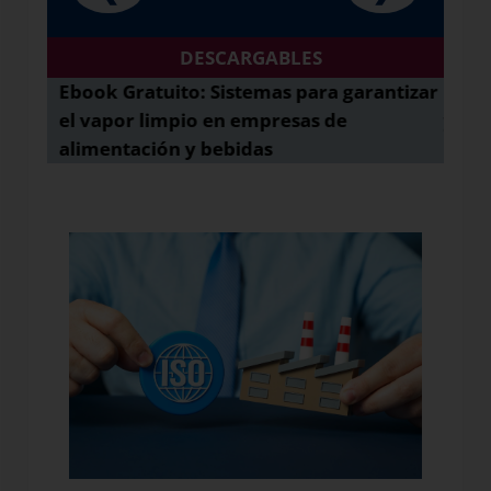
DESCARGABLES
a
Ebook Gratuito: ​Sistemas para garantizar
Eboo
stemas
el vapor limpio en empresas de
y ope
alimentación y bebidas
indus