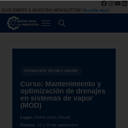
Faceboo
Instag
You
Li
Saltar al contenido principal
Saltar a la navegación de la derecha de la cabecera
Saltar al pie de página del sitio
¡
SUSCRÍBETE A NUESTRO NEWSLETTER!
Accede aquí
Menú
Search...
Vapor para la Industria
Gestión Eficiente de los Sistemas de Vapor
FORMACIÓN TÉCNICA ONLINE
Curso: Mantenimiento y
optimización de drenajes
en sistemas de vapor
(MOD)
Lugar:
Online (Aula Virtual)
Fechas:
23 y 24 de septiembre