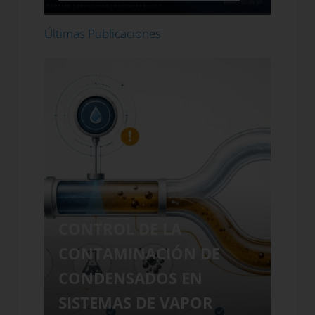
Últimas Publicaciones
CONTROL DE LA
CON
CONTAMINACIÓN DE
CO
CONDENSADOS EN
CO
SISTEMAS DE VAPOR
SIS