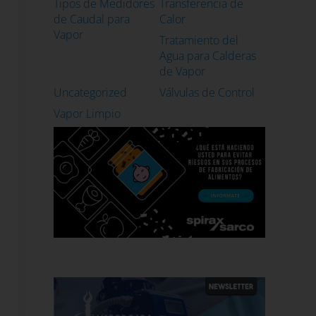
Tipos de Medidores
Transferencia de
de Caudal para
Calor
Vapor
Tratamiento del
Agua para Calderas
de Vapor
Uncategorized
Válvulas de Control
Vapor Limpio