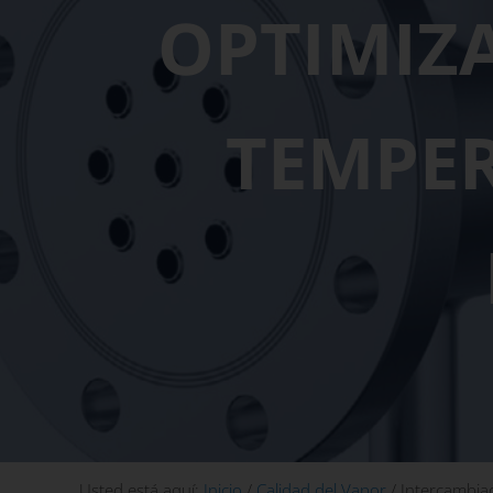
OPTIMIZ
TEMPE
Usted está aquí:
Inicio
/
Calidad del Vapor
/
Intercambiad