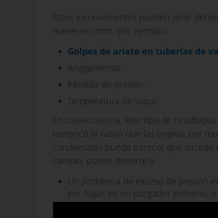
Estos inconvenientes pueden venir debid
maneras como, por ejemplo:
Golpes de ariete en tuberías de v
Anegamiento.
Pérdida de presión.
Temperatura de vapor.
En consecuencia, este tipo de resultados
tampoco la razón que las origina, por m
condensado puede parecer que sucede de
cambio, puede deberse a:
Un problema de exceso de presión e
por fugas en un purgador próximo, o
A un sobredimensionamiento excesivo