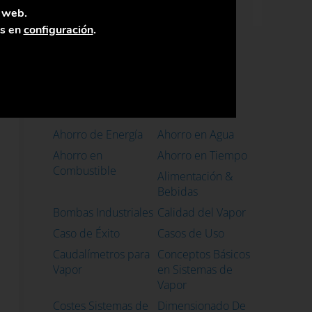
a web.
as en
configuración
.
Categorias
Ahorro de Energía
Ahorro en Agua
Ahorro en
Ahorro en Tiempo
Combustible
Alimentación &
Bebidas
Bombas Industriales
Calidad del Vapor
Caso de Éxito
Casos de Uso
Caudalímetros para
Conceptos Básicos
Vapor
en Sistemas de
Vapor
Costes Sistemas de
Dimensionado De