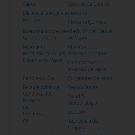
Vapor
Válvulas De Control
Eficiencia Energética
Industria
Industrial
Industria Química
Intercambiadores de
Medición del Caudal
Calor con Vapor
de Vapor
Mejorar el
Monitoreo de
Rendimiento de los
sistemas de vapor
Sistemas de Vapor
Optimización de
sistemas de vapor
Petróleo & Gas
Purgadores de vapor
Recuperación de
Reparaciones
Condensados
Salud &
Retorno
Biotecnología
de
Solución
Condensa
do
Tecnología de
Limpieza