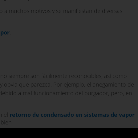
o a muchos motivos y se manifiestan de diversas
apor
.
 no siempre son fácilmente reconocibles, así como
uy obvia que parezca. Por ejemplo, el anegamiento de
bido a mal funcionamiento del purgador, pero, en
n el
retorno de condensado en sistemas de vapor
 bien
 en los intercambiadores de calor con vapor.