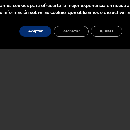
zamos cookies para ofrecerte la mejor experiencia en nuestr
 intercambiadores de calor con vapor con un buen
 información sobre las cookies que utilizamos o desactivarl
 es necesario comprender el sistema de calentamiento
mbiador de calor con vapor, la eliminación de
Aceptar
Rechazar
Ajustes