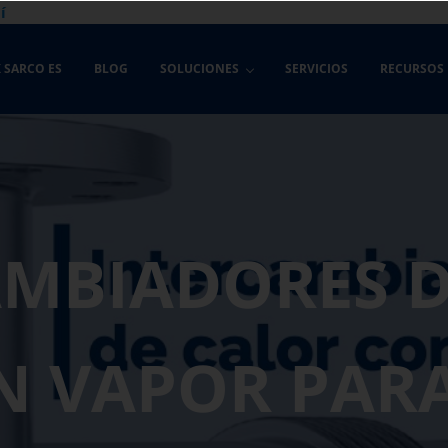
í
 SARCO ES
BLOG
SOLUCIONES
SERVICIOS
RECURSOS
AMBIADORES D
N VAPOR PARA