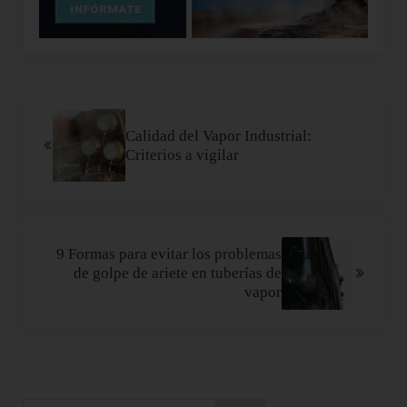
Entrada anterior:
Calidad del Vapor Industrial:
Criterios a vigilar
Siguiente entrada:
9 Formas para evitar los problemas
de golpe de ariete en tuberías de
vapor
Sidebar