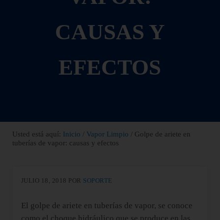
CAUSAS Y
EFECTOS
Usted está aquí:
Inicio
/
Vapor Limpio
/
Golpe de ariete en
tuberías de vapor: causas y efectos
JULIO 18, 2018
POR
SOPORTE
El golpe de ariete en tuberías de vapor, se conoce
como el choque hidráulico que se produce en las