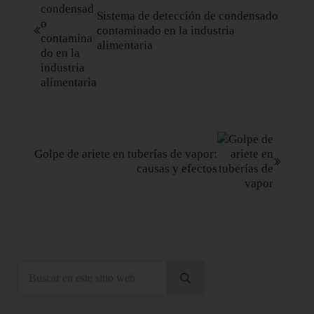
Sistema de detección de condensado
contaminado en la industria
alimentaria
Siguiente entrada:
Golpe de ariete en tuberías de vapor:
causas y efectos
Sidebar
Buscar en este sitio web
Enviar búsqueda