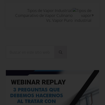
Siguiente entrada:
Tipos de Vapor Industrial:
Comparativo de Vapor Culinario
Vs. Vapor Puro
Sidebar
Buscar en este sitio web
Enviar búsqueda