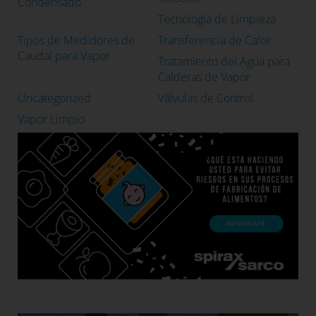
Condensado
Tecnología de Limpieza
Tipos de Medidores de
Transferencia de Calor
Caudal para Vapor
Tratamiento del Agua para
Calderas de Vapor
Uncategorized
Válvulas de Control
Vapor Limpio