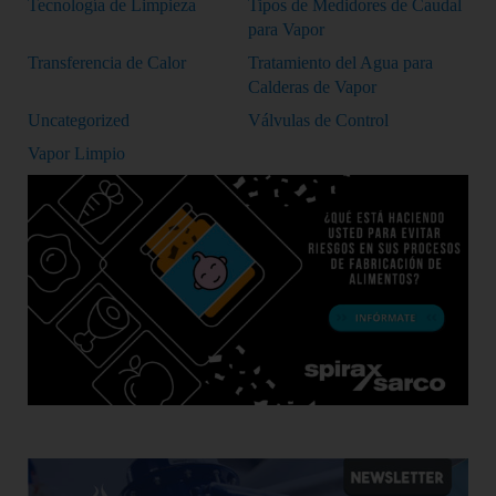
Tecnología de Limpieza
Tipos de Medidores de Caudal
para Vapor
Transferencia de Calor
Tratamiento del Agua para
Calderas de Vapor
Uncategorized
Válvulas de Control
Vapor Limpio