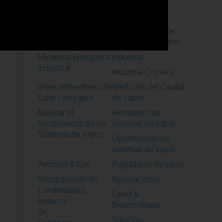
Vapor
en Sistemas de
Vapor
Costes Sistemas de
Dimensionado De
Vapor
Válvulas De Control
Eficiencia Energética
Industria
Industrial
Industria Química
Intercambiadores de
Medición del Caudal
Calor con Vapor
de Vapor
Mejorar el
Monitoreo de
Rendimiento de los
sistemas de vapor
Sistemas de Vapor
Optimización de
sistemas de vapor
Petróleo & Gas
Purgadores de vapor
Recuperación de
Reparaciones
Condensados
Salud &
Retorno
Biotecnología
de
Solución