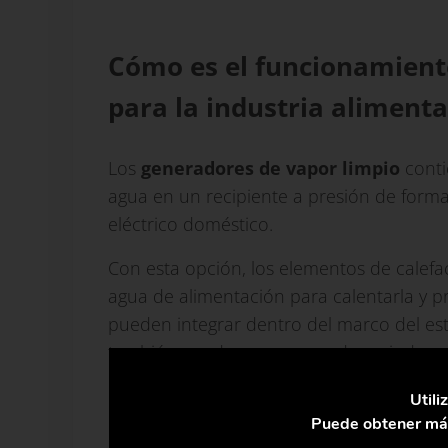
Cómo es el funcionamient
para la industria alimenta
Los
generadores de vapor limpio
conti
agua en un recipiente a presión de form
eléctrico doméstico.
Con esta opción, los elementos de calefac
agua de alimentación para calentarla y p
pueden integrar dentro del marco del este
también pueden ser generadores indepe
Los generadores de vapor limpio funciona
Utili
muy parecido al generador de vapor util
Puede obtener más