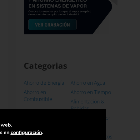
Categorias
Ahorro de Energía
Ahorro en Agua
Ahorro en
Ahorro en Tiempo
Combustible
Alimentación &
Bebidas
Bombas Industriales
Calidad del Vapor
a web.
Caso de Éxito
Casos de Uso
as en
configuración
.
Caudalímetros para
Conceptos Básicos