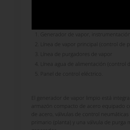
sistema de intercambiadores de calor, c
contacto directo con el agua.
Partes principales del generador de vapor
Generador de vapor, instrumentación
Línea de vapor principal (control de p
Línea de purgadores de vapor
Línea agua de alimentación (control d
Panel de control eléctrico.
El generador de vapor limpio está integ
armazón compacto de acero equipado con
de acero, válvulas de control neumática
primario (planta) y una válvula de purga 