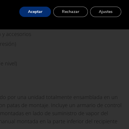
onsiderando que el vapor de la casa nunca entra en
Aceptar
Rechazar
Ajustes
 limpio:
 y accesorios
resión)
e nivel)
rado por una unidad totalmente ensamblada en un
 patas de montaje. Incluye un armario de control
s montadas en lado de suministro de vapor del
manual montada en la parte inferior del recipiente