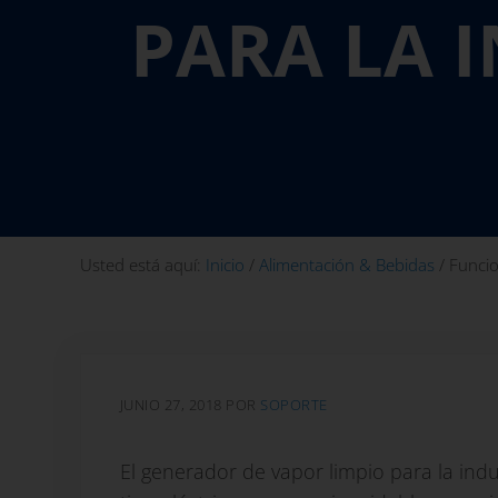
PARA LA 
Usted está aquí:
Inicio
/
Alimentación & Bebidas
/
Funcio
JUNIO 27, 2018
POR
SOPORTE
El generador de vapor limpio para la ind