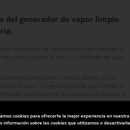
o del generador de vapor limpio
ria:
enen serpentines de calentamiento que calientan el
a muy similar a como lo hace un calentador de agua
ción eléctrica entran en contacto directo con el
roducir el vapor. Los generadores de vapor limpio se
rilizador para minimizar los requisitos de espacio, o
ndientes.
n como los del tipo vapor a vapor o «indirecto». Algo
zamos cookies para ofrecerte la mejor experiencia en nuestr
izado en casa para calentar agua dentro de un
 información sobre las cookies que utilizamos o desactivarl