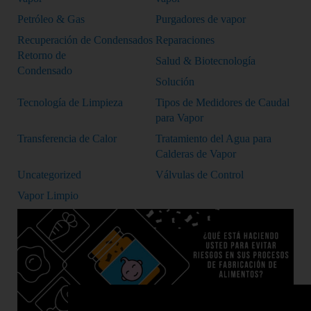
Petróleo & Gas
Purgadores de vapor
Recuperación de Condensados
Reparaciones
Retorno de
Salud & Biotecnología
Condensado
Solución
Tecnología de Limpieza
Tipos de Medidores de Caudal
para Vapor
Transferencia de Calor
Tratamiento del Agua para
Calderas de Vapor
Uncategorized
Válvulas de Control
Vapor Limpio