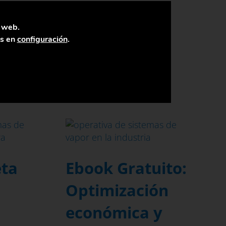
a web.
as en
configuración
.
eta
Ebook Gratuito:
Optimización
económica y