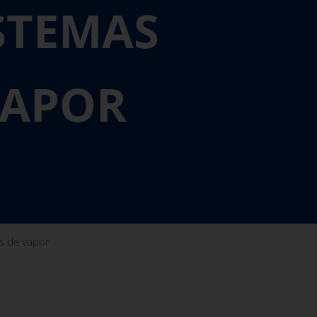
STEMAS
VAPOR
s de vapor