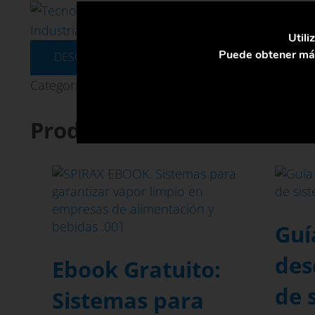
Utili
Puede obtener más
DESCARGAR
Categoría:
Ebooks
Productos relacionados
Guí
des
Ebook Gratuito: ​
de 
Sistemas para