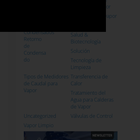
sistemas de vapor
Petróleo & Gas
Purgadores de vapor
Recuperación de
Reparaciones
Condensados
Salud &
Retorno
Biotecnología
de
Solución
Condensa
do
Tecnología de
Limpieza
Tipos de Medidores
Transferencia de
de Caudal para
Calor
Vapor
Tratamiento del
Agua para Calderas
de Vapor
Uncategorized
Válvulas de Control
Vapor Limpio