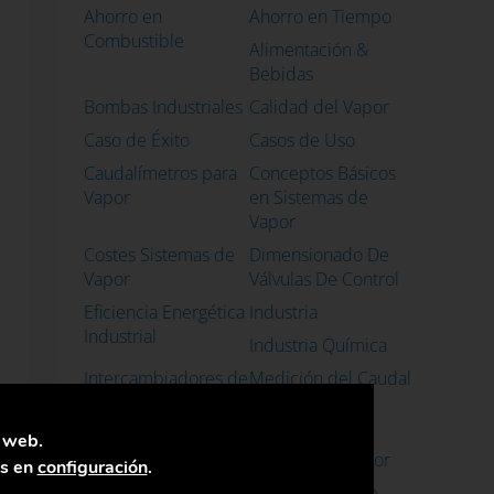
Ahorro en
Ahorro en Tiempo
Combustible
Alimentación &
Bebidas
Bombas Industriales
Calidad del Vapor
Caso de Éxito
Casos de Uso
Caudalímetros para
Conceptos Básicos
Vapor
en Sistemas de
Vapor
Costes Sistemas de
Dimensionado De
Vapor
Válvulas De Control
Eficiencia Energética
Industria
Industrial
Industria Química
Intercambiadores de
Medición del Caudal
Calor con Vapor
de Vapor
Mejorar el
Monitoreo de
a web.
Rendimiento de los
sistemas de vapor
as en
configuración
.
Sistemas de Vapor
Optimización de