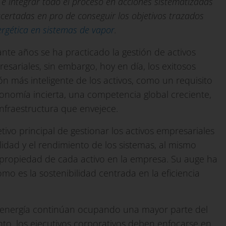
e integrar todo el proceso en acciones sistematizadas
acertadas en pro de conseguir los objetivos trazados
nergética en sistemas de vapor
.
nte años se ha practicado
la gestión de activos
esariales, sin embargo, hoy en día, los exitosos
ón más inteligente de los activos, como un requisito
onomía incierta, una competencia global creciente,
infraestructura que envejece.
ivo principal de gestionar los activos empresariales
ilidad y el rendimiento de los sistemas, al mismo
 propiedad de cada activo en la empresa. Su auge ha
o es la sostenibilidad centrada en la eficiencia
a energía continúan ocupando una mayor parte del
o, los ejecutivos corporativos deben enfocarse en