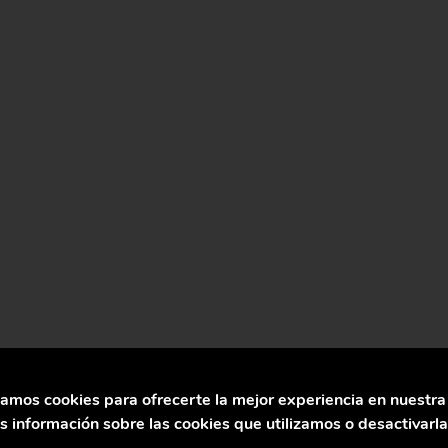
or eficiencia operativa.
zamos cookies para ofrecerte la mejor experiencia en nuestr
 información sobre las cookies que utilizamos o desactivarl
nores emisiones de carbono.