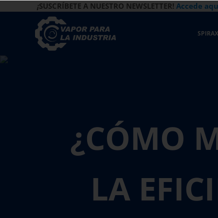
Saltar al contenido principal
Saltar a la navegación de la derecha de la cabecera
Saltar al pie de página del sitio
¡
SUSCRÍBETE A NUESTRO NEWSLETTER!
Accede aqu
SPIRAX
Vapor para la Industria
Gestión Eficiente de los Sistemas de Vapor
¿CÓMO M
LA EFIC