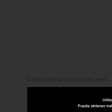
El resultado de esta acción sería:
Eliminación de desechos para una mej
Utili
Reducción de costes de energía.
Puede obtener más
Mejor cumplimiento normativo de me