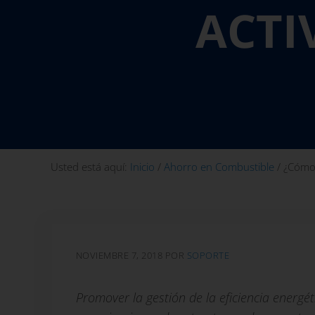
ACTI
Usted está aquí:
Inicio
/
Ahorro en Combustible
/
¿Cómo m
NOVIEMBRE 7, 2018
POR
SOPORTE
Promover la gestión de la eficiencia energét