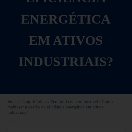
ENERGÉTICA
EM ATIVOS
INDUSTRIAIS?
Você está aqui:
Início
/
Economia de combustível
/
Como
melhorar a gestão da eficiência energética em ativos
industriais?