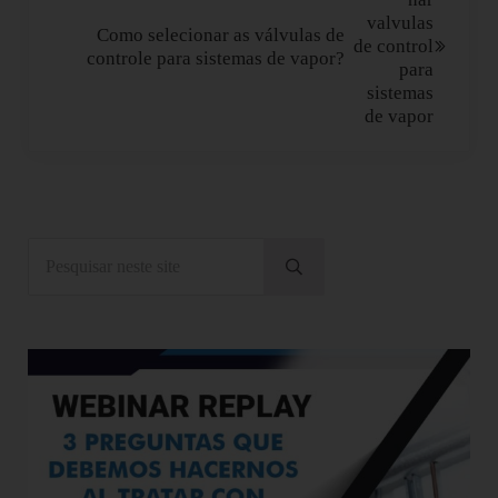
Como selecionar as válvulas de
controle para sistemas de vapor?
Sidebar
Pesquisar neste site
Submeter pesquisa