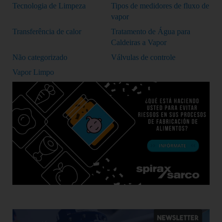
Tecnologia de Limpeza
Tipos de medidores de fluxo de
vapor
Transferência de calor
Tratamento de Água para
Caldeiras a Vapor
Não categorizado
Válvulas de controle
Vapor Limpo