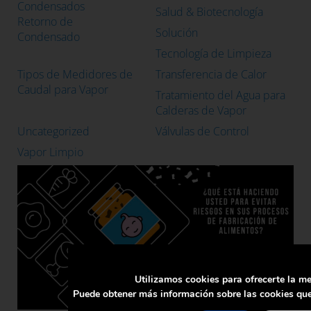
Condensados
Salud & Biotecnología
Retorno de
Solución
Condensado
Tecnología de Limpieza
Tipos de Medidores de
Transferencia de Calor
Caudal para Vapor
Tratamiento del Agua para
Calderas de Vapor
Uncategorized
Válvulas de Control
Vapor Limpio
Utilizamos cookies para ofrecerte la me
Puede obtener más información sobre las cookies que