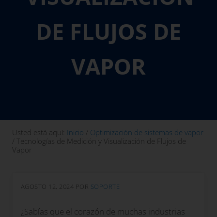
DE FLUJOS DE
VAPOR
Usted está aquí:
Inicio
/
Optimización de sistemas de vapor
/
Tecnologías de Medición y Visualización de Flujos de
Vapor
AGOSTO 12, 2024
POR
SOPORTE
¿Sabías que el corazón de muchas industrias