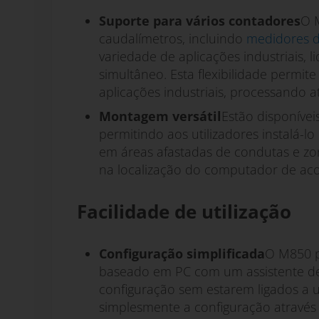
Suporte para vários contadores
O 
caudalímetros, incluindo
medidores d
variedade de aplicações industriais,
simultâneo. Esta flexibilidade permi
aplicações industriais, processando 
Montagem versátil
Estão disponíve
permitindo aos utilizadores instalá-
em áreas afastadas de condutas e zo
na localização do computador de aco
Facilidade de utilização
Configuração simplificada
O M850 p
baseado em PC com um assistente de 
configuração sem estarem ligados a um
simplesmente a configuração através