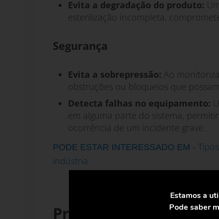
Evita a degradação do produto:
Um 
esterilização incompleta, compromet
Segurança
Evita a sobrepressão:
Ao monitorizar
obstruções ou bloqueios que possam
Detecta falhas no equipamento:
U
em alguma parte do sistema, permiti
ocorrência de um incidente grave.
Tipos
PODE ESTAR INTERESSADO EM -
indústria
Estamos a uti
Pode saber ma
Processadores, visore