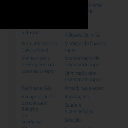
Custos dos Sistemas
Dimensionamento
de Vapor
de Válvulas de
Controle
Eficiência energética
Indústria
industrial
Indústria Química
Permutadores de
Medição do fluxo de
Calor a Vapor
vapor
Melhorando o
Monitorização de
desempenho de
sistemas de vapor
sistemas a vapor
Otimização dos
sistemas de vapor
Petróleo e Gás
Armadilhas a vapor
Recuperação de
Reparações
Condensado
Saúde e
Retorno
Biotecnologia
do
Solução
condensa
do