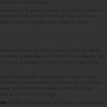
o processo de instalação.
ssui um ecrã gráfico a cores, que facilita a leitura e
ntadas. Esta interface intuitiva reduz a curva de
adores acedam rapidamente a dados críticos.
es excepcionais do M850 é a sua função de registo
s analisar o desempenho histórico da instalação. Isto
nho e para a tomada de decisões informadas sobre
cebido para ajudar as empresas a atingir os seus
calculando e apresentando a eficiência dos processos,
eiras. Isto permite às empresas otimizar as suas
iados ao consumo de energia.
ção
O M850 é fornecido de série com uma variedade