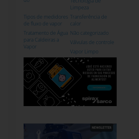
Tecnologia de
Limpeza
Tipos de medidores
Transferência de
de fluxo de vapor
calor
Tratamento de Água
Não categorizado
para Caldeiras a
Válvulas de controle
Vapor
Vapor Limpo