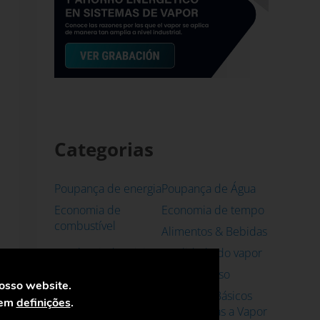
Categorias
Poupança de energia
Poupança de Água
Economia de
Economia de tempo
combustível
Alimentos & Bebidas
Bombas industriais
Qualidade do vapor
Estudo de caso
Casos de Uso
nosso website.
Fluxómetros de
Conceitos Básicos
 em
definições
.
Vapor
em Sistemas a Vapor