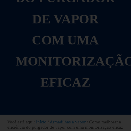
DE VAPOR
COM UMA
MONITORIZAÇÃ
EFICAZ
Você está aqui:
Início
/
Armadilhas a vapor
/
Como melhorar a
eficiência do purgador de vapor com uma monitorização eficaz