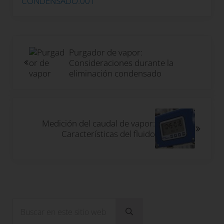
Entrada anterior:
Purgador de vapor:
Consideraciones durante la
eliminación condensado
Siguiente entrada:
Medición del caudal de vapor:
Características del fluido
Sidebar
Buscar en este sitio web
Enviar búsqueda