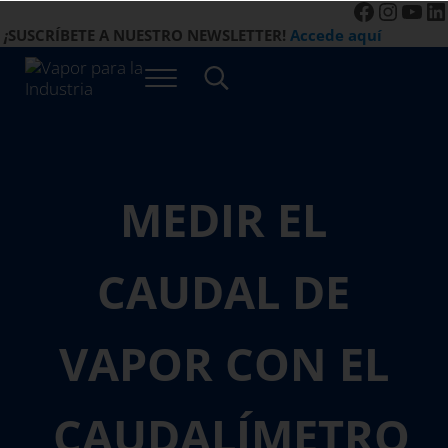
Faceboo
Instag
You
Li
Saltar al contenido principal
Saltar a la navegación de la derecha de la cabecera
Saltar al pie de página del sitio
¡
SUSCRÍBETE A NUESTRO NEWSLETTER!
Accede aquí
Menú
Search...
Vapor para la Industria
Gestión Eficiente de los Sistemas de Vapor
MEDIR EL
CAUDAL DE
VAPOR CON EL
CAUDALÍMETRO