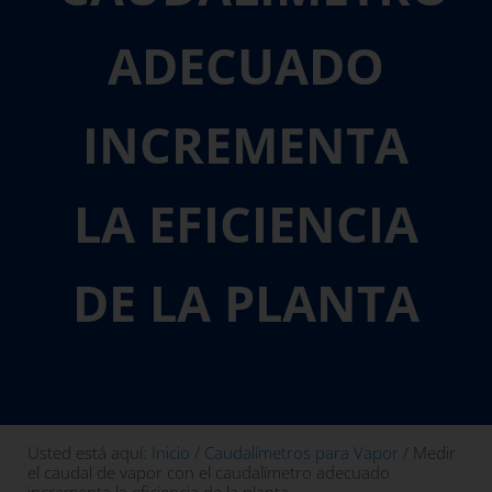
ADECUADO
INCREMENTA
LA EFICIENCIA
DE LA PLANTA
Usted está aquí:
Inicio
/
Caudalímetros para Vapor
/
Medir
el caudal de vapor con el caudalímetro adecuado
incrementa la eficiencia de la planta