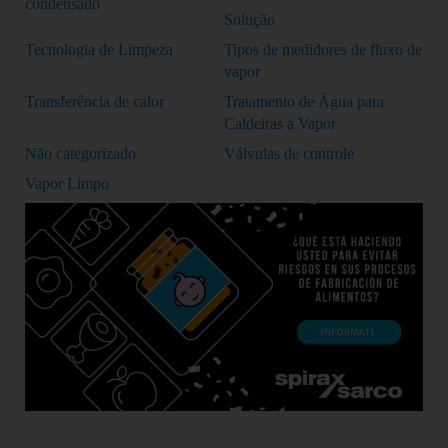
condensado
Solução
Tecnologia de Limpeza
Tipos de medidores de fluxo de
vapor
Transferência de calor
Tratamento de Água para
Caldeiras a Vapor
Não categorizado
Válvulas de controle
Vapor Limpo