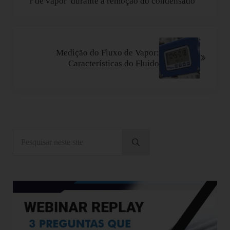
durante a remoção do condensado
Próximo Post:
Medição do Fluxo de Vapor:
Características do Fluido
Sidebar
Pesquisar neste site
Submeter pesquisa