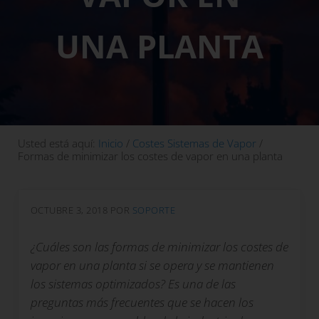
UNA PLANTA
Usted está aquí:
Inicio
/
Costes Sistemas de Vapor
/
Formas de minimizar los costes de vapor en una planta
OCTUBRE 3, 2018
POR
SOPORTE
¿Cuáles son las formas de minimizar los costes de
vapor en una planta si se opera y se mantienen
los sistemas optimizados? Es una de las
preguntas más frecuentes que se hacen los