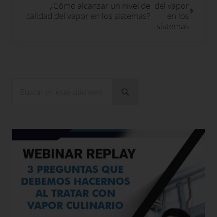
¿Cómo alcanzar un nivel de
calidad del vapor en los sistemas?
Sidebar
Buscar en este sitio web
Enviar búsqueda