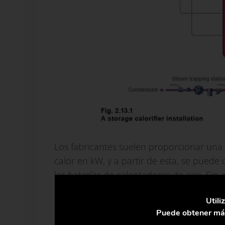
Los fabricantes suelen proporcionar una 
calor en kW, y a partir de esta, se pued
las baterías de calentadores de aire. Sin
(especialmente los de carcasa y tubos) 
Utili
que se requiere que sirvan.
Puede obtener más