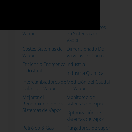
Bebidas
Bombas Industriales
Calidad del Vapor
Caso de Éxito
Casos de Uso
Caudalímetros para
Conceptos Básicos
Vapor
en Sistemas de
Vapor
Costes Sistemas de
Dimensionado De
Vapor
Válvulas De Control
Eficiencia Energética
Industria
Industrial
Industria Química
Intercambiadores de
Medición del Caudal
Calor con Vapor
de Vapor
Mejorar el
Monitoreo de
Rendimiento de los
sistemas de vapor
Sistemas de Vapor
Optimización de
sistemas de vapor
Petróleo & Gas
Purgadores de vapor