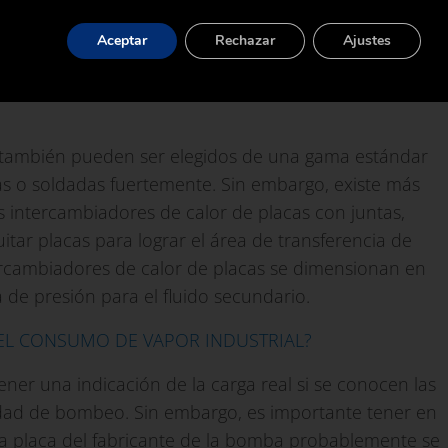
nto
(como se muestra en la Figura 2.13.2)
ma estándar de tamaños y, a menudo, puede tener
Aceptar
Rechazar
Ajustes
e diseño. Para la calefacción de agua caliente de
ctores de seguridad incluidos en los cálculos de carga
s también pueden ser elegidos de una gama estándar
as o soldadas fuertemente. Sin embargo, existe más
s intercambiadores de calor de placas con juntas,
ar placas para lograr el área de transferencia de
ercambiadores de calor de placas se dimensionan en
 de presión para el fluido secundario.
 EL CONSUMO DE VAPOR INDUSTRIAL?
ener una indicación de la carga real si se conocen las
cidad de bombeo. Sin embargo, es importante tener en
a placa del fabricante de la bomba probablemente se