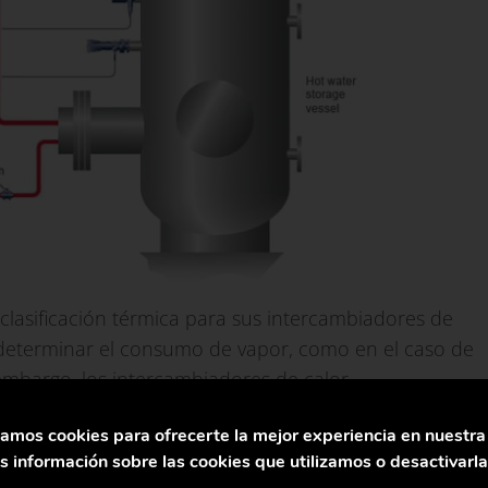
clasificación térmica para sus intercambiadores de
e determinar el consumo de vapor, como en el caso de
 embargo, los intercambiadores de calor
a menudo son demasiado grandes para los sistemas
zamos cookies para ofrecerte la mejor experiencia en nuestr
 información sobre las cookies que utilizamos o desactivarl