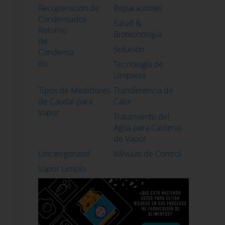
Recuperación de
Reparaciones
Condensados
Salud &
Retorno
Biotecnología
de
Solución
Condensa
do
Tecnología de
Limpieza
Tipos de Medidores
Transferencia de
de Caudal para
Calor
Vapor
Tratamiento del
Agua para Calderas
de Vapor
Uncategorized
Válvulas de Control
Vapor Limpio