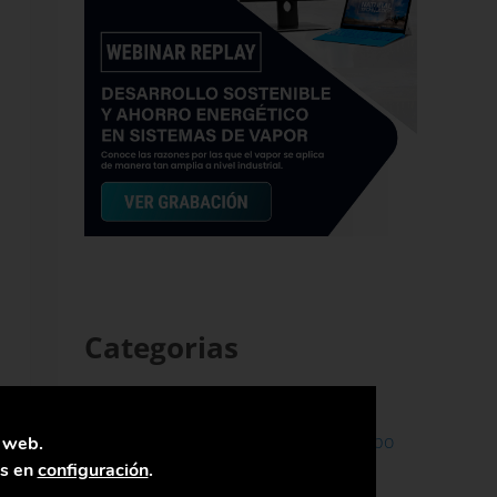
Categorias
Ahorro de Energía
Ahorro en Agua
Ahorro en
Ahorro en Tiempo
a web.
Combustible
as en
configuración
.
Alimentación &