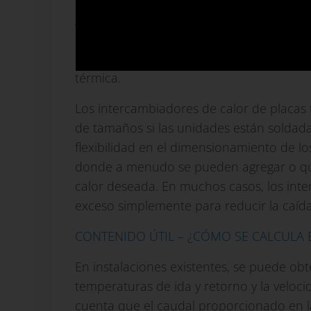
Un
calentador de agua sin almacenamie
generalmente se seleccionará de una ga
una capacidad mucho mayor que la cifra d
edificios, también puede haber ciertos fa
térmica.
Los intercambiadores de calor de placa
de tamaños si las unidades están soldad
flexibilidad en el dimensionamiento de lo
donde a menudo se pueden agregar o quit
calor deseada. En muchos casos, los int
exceso simplemente para reducir la caída
CONTENIDO ÚTIL – ¿CÓMO SE CALCULA
En instalaciones existentes, se puede obt
temperaturas de ida y retorno y la velo
cuenta que el caudal proporcionado en l