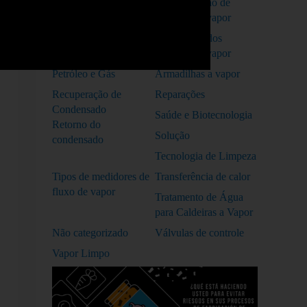
Melhorando o
Monitorização de
desempenho de
sistemas de vapor
sistemas a vapor
Otimização dos
sistemas de vapor
Petróleo e Gás
Armadilhas a vapor
Recuperação de
Reparações
Condensado
Saúde e Biotecnologia
Retorno do
Solução
condensado
Tecnologia de Limpeza
Tipos de medidores de
Transferência de calor
fluxo de vapor
Tratamento de Água
para Caldeiras a Vapor
Não categorizado
Válvulas de controle
Vapor Limpo