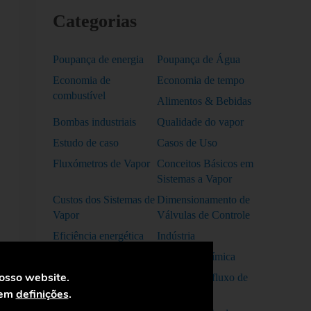
Categorias
Poupança de energia
Poupança de Água
Economia de
Economia de tempo
combustível
Alimentos & Bebidas
Bombas industriais
Qualidade do vapor
Estudo de caso
Casos de Uso
Fluxómetros de Vapor
Conceitos Básicos em
Sistemas a Vapor
Custos dos Sistemas de
Dimensionamento de
Vapor
Válvulas de Controle
Eficiência energética
Indústria
industrial
Indústria Química
nosso website.
Permutadores de Calor
Medição do fluxo de
 em
definições
.
a Vapor
vapor