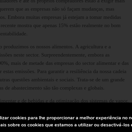
eguladores e até os próprios compradores estão a exigir mais
s querem que as empresas não só façam mudanças, mas
ços. Embora muitas empresas já estejam a tomar medidas
e recente mostra que apenas 15% estão realmente no bom
entabilidade.
produzimos os nossos alimentos. A agricultura e a
issões neste sector. Surpreendentemente, embora as
90%, mais de metade das empresas do sector alimentar e das
 estas emissões. Para garantir a resiliência da nossa cadeia
utras questões ambientais e sociais. Trata-se de um grande
as de abastecimento são tão complexas e globais.
limentar e de bebidas e da otimização dos sistemas de vapor,
 e da água. Estes recursos são fundamentais para a produção
os processos nesta indústria. Ao melhorar a forma como
lizar cookies para lhe proporcionar a melhor experiência no 
is sobre os cookies que estamos a utilizar ou desactivá-los
mos os custos e aumentamos a eficiência, como também