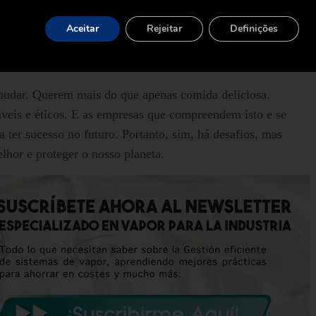
emplo, ao reduzir o consumo de água, não só conservamos
ergia necessária para aquecer ou arrefecer a água utilizada
Aceitar
Rejeitar
Definições
lhorias de sustentabilidade podem ser benéficas tanto do
dústria alimentar e de bebidas.
mudar. Querem mais do que apenas comida deliciosa.
eis e éticos. E as empresas que compreendem isto e se
ter sucesso no futuro. Portanto, sim, há desafios, mas
hor e proteger o nosso planeta.