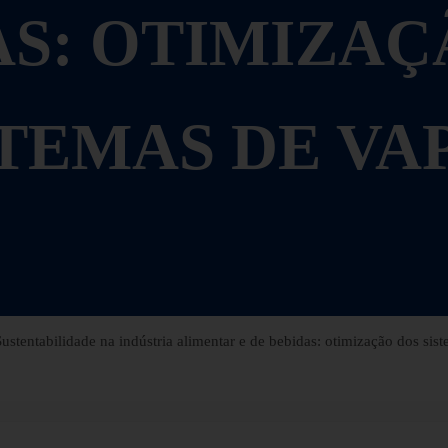
AS: OTIMIZAÇ
STEMAS DE VA
ustentabilidade na indústria alimentar e de bebidas: otimização dos sis