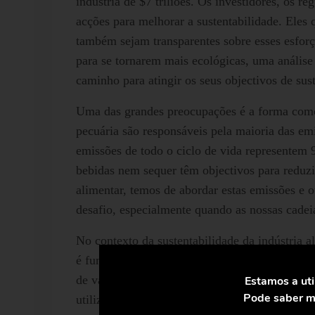
indústria de $7 triliões. Os investidores, os r
acções para melhorar a sustentabilidade. Ele
também sejam transparentes sobre esses esfor
para se tornarem mais ecológicas, uma anális
caminho para atingir os seus objectivos de sust
Uma das grandes preocupações é a forma como 
pecuária são responsáveis pela maioria das em
emissões de todo o ciclo de vida representem 
bebidas nem sequer têm objectivos para reduzir
alimentar, temos de abordar estas emissões e o
desafio, especialmente quando as nossas cadei
No contexto da sustentabilidade da indústria a
é fundamental abordar a utilização da energia
de vapor, que por sua vez é vital para inúmer
Estamos a uti
Pode saber ma
utilizamos a energia e a água, não só reduzi