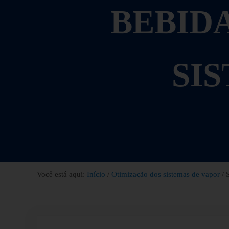
BEBID
SI
Você está aqui:
Início
/
Otimização dos sistemas de vapor
/
S