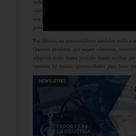
reduzimos o nosso impacto ambiental. Por ex
este recurso vital, como também reduzimos a en
nos sistemas de vapor. Isto ilustra como as me
ponto de vista ambiental como económico na in
Por último, os consumidores também estão a 
Querem produtos que sejam cómodos, sustentáv
adaptam estão numa posição muito melhor para 
também há muitas oportunidades para fazer mel