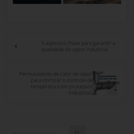
Post Anterior:
5 aspectos chave para garantir a
qualidade do vapor industrial
Próximo Post:
Permutadores de calor de vapor
para otimizar o controle de
temperatura em processos
industriais
Sidebar
Pesquisar neste site