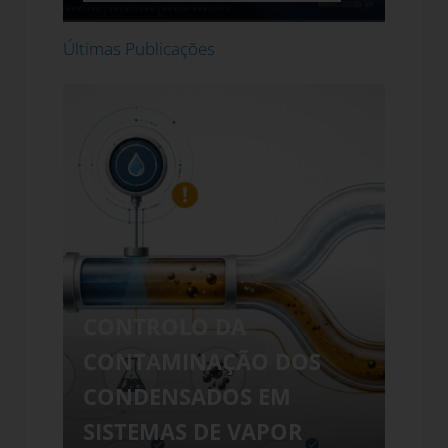
Últimas Publicações
CONTROLO DA
CO
CONTAMINAÇÃO DOS
CO
CONDENSADOS EM
CO
SISTEMAS DE VAPOR
SIS