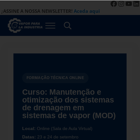
Faceboo
Instag
You
Li
Saltar para o conteúdo principal
Saltar para a navegação de cabeçalho à direita
Saltar para o rodapé do site
ASSINE A NOSSA NEWSLETTER!
Aceda aqui
¡
Menu
Procurar...
Vapor para a Indústria
Gestão Eficiente de Sistemas a Vapor
FORMAÇÃO TÉCNICA ONLINE
Curso: Manutenção e
otimização dos sistemas
de drenagem em
sistemas de vapor (MOD)
Local:
Online (Sala de Aula Virtual)
Datas:
23 e 24 de setembro