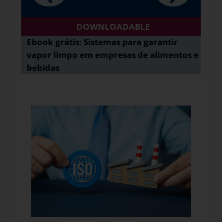
DOWNLOADABLE
Ebook grátis: Sistemas para garantir
Free
vapor limpo em empresas de alimentos e
oper
bebidas
indús