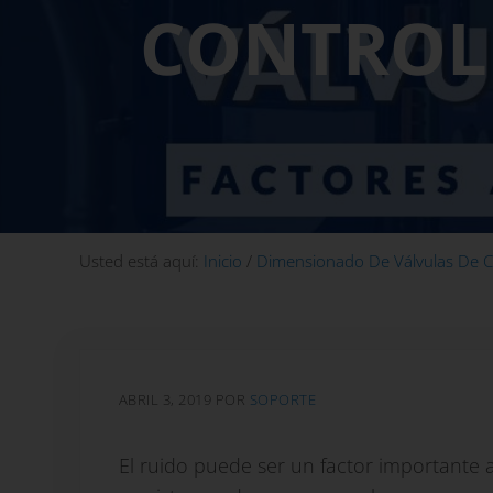
CONTROL 
Usted está aquí:
Inicio
/
Dimensionado De Válvulas De C
ABRIL 3, 2019
POR
SOPORTE
El ruido puede ser un factor importante 