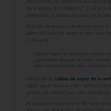
Inicialmente, se contempla una válvula de
de la válvula de 0,00049 m2. ¿Cuál sería la
Determinar el estado del vapor en la salida
El grado de secado y recalentamiento se p
partir de tablas de vapor, el calor total (
2 787 kJ/kg.
Como el vapor de suministro está en est
seguramente después de pasar a través de
vapor sobrecalentado para cuantificar 
Utilizando las
tablas de vapor de la we
vapor aguas abajo a 4 bar r seleccionan
presión de ‘4 bar r’ y un calor total (h) de
Al introducir estos valores, las tablas d
4 bar r con 16,9 grados de sobrecalentam