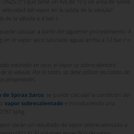
 DN25 (1”) que tiene un Kvs de 10 y un área de salida
 velocidad del vapor en la salida de la válvula?
 de la válvula a 4 bar r.
uede calcular a partir del siguiente procedimiento: A
hg) en el vapor seco saturado aguas arriba a 12 bar r =
ado saturado en seco, el vapor se sobrecalentará
 la válvula. Por lo tanto, se debe utilizar las tablas de
sus propiedades.
b de Spirax Sarco
, se puede calcular la condición del
do
vapor sobrecalentado
e introduciendo una
 2787 kJ/kg.
e vapor darán un resultado de vapor sobrecalentado a
iento (442 K). El volumen específico de vapor