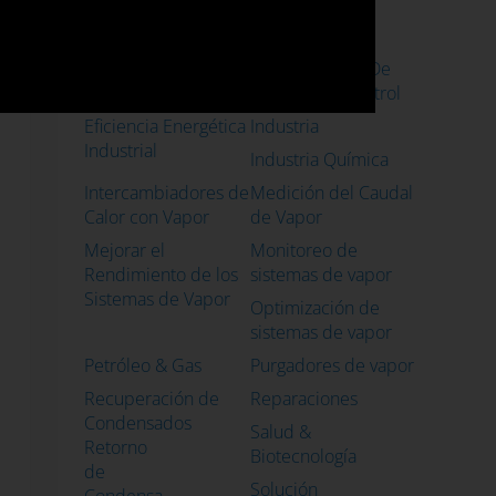
Vapor
en Sistemas de
Vapor
Costes Sistemas de
Dimensionado De
Vapor
Válvulas De Control
Eficiencia Energética
Industria
Industrial
Industria Química
Intercambiadores de
Medición del Caudal
Calor con Vapor
de Vapor
Mejorar el
Monitoreo de
Rendimiento de los
sistemas de vapor
Sistemas de Vapor
Optimización de
sistemas de vapor
Petróleo & Gas
Purgadores de vapor
Recuperación de
Reparaciones
Condensados
Salud &
Retorno
Biotecnología
de
Solución
Condensa