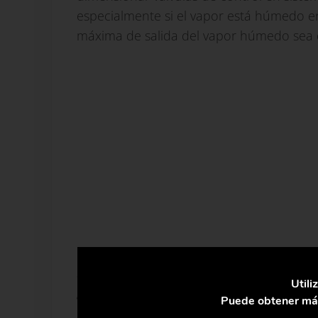
especialmente si el vapor está húmedo e
máxima de salida del vapor húmedo sea d
Otro resultado de la caída de presión de 
seque o sobrecaliente el vapor, dependie
Utili
grandes grados de sobrecalentamiento su
Puede obtener más
calentamiento, por lo que conviene poder