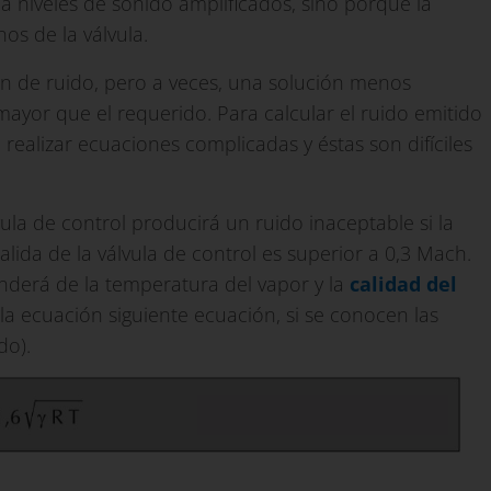
a niveles de sonido amplificados, sino porque la
os de la válvula.
ón de ruido, pero a veces, una solución menos
ayor que el requerido. Para calcular el ruido emitido
realizar ecuaciones complicadas y éstas son difíciles
la de control producirá un ruido inaceptable si la
alida de la válvula de control es superior a 0,3 Mach.
nderá de la temperatura del vapor y la
calidad del
 la ecuación siguiente ecuación, si se conocen las
do).