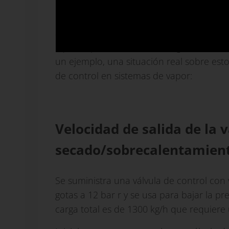
Sin embargo, se puede permitir que las v
alcancen 0,5 Mach en el orificio de salida
líquidos pueden estar restringidos a una
un ejemplo, una situación real sobre esto
de control en sistemas de vapor:
Velocidad de salida de la v
secado/sobrecalentamien
Se suministra una válvula de control co
gotas a 12 bar r y se usa para bajar la pr
carga total es de 1300 kg/h que requiere 