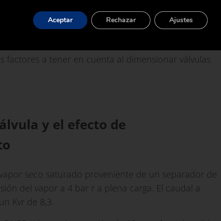
elocidades de vapor sobrecalentado (y gas seco)
Aceptar
Rechazar
Ajustes
; mientras que, en el otro extremo de la escala, los
 velocidad de salida máxima de 10 m/s. Veamos, con
s factores a tener en cuenta al dimensionar válvulas
álvula y el efecto de
to
n vapor seco saturado proveniente de un separador de
esión del vapor a 4 bar r a plena carga. El caudal a
un Kvr de 8,3.