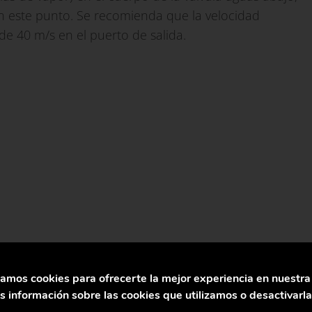
n este punto. Se recomienda que la velocidad
e 40 m/s en el puerto de salida.
vapor a través de una válvula de control es que
ndo de su condición cuando entra en la válvula. Los
zamos cookies para ofrecerte la mejor experiencia en nuestr
elen ser indeseables en los procesos de
 información sobre las cookies que utilizamos o desactivarl
 determinar si esto ocurrirá.