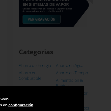
Categorias
Ahorro de Energía
Ahorro en Agua
Ahorro en
Ahorro en Tiempo
Combustible
Alimentación &
Bebidas
Bombas Industriales
Calidad del Vapor
a web.
Caso de Éxito
Casos de Uso
as en
configuración
.
Caudalímetros para
Conceptos Básicos