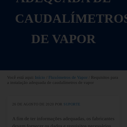
CAUDALÍMETRO
DE VAPOR
Você está aqui:
Início
/
Fluxómetros de Vapor
/
Requisitos para
a instalação adequada de caudalímetros de vapor
26 DE AGOSTO DE 2020
POR
SUPORTE
A fim de ter informações adequadas, os fabricantes
devem fornecer os dados e requisitos necessários