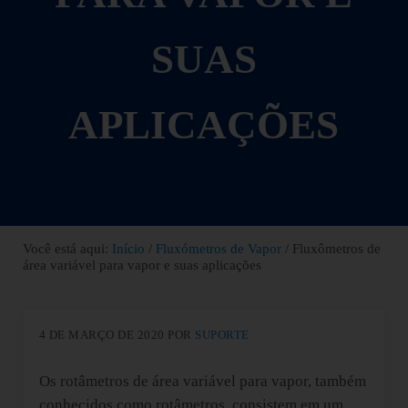
SUAS
APLICAÇÕES
Você está aqui:
Início
/
Fluxómetros de Vapor
/
Fluxômetros de
área variável para vapor e suas aplicações
4 DE MARÇO DE 2020
POR
SUPORTE
Os rotâmetros de área variável para vapor, também
conhecidos como rotâmetros, consistem em um