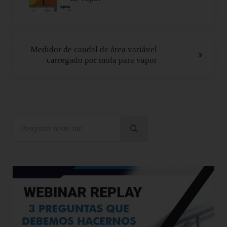
Próximo Post:
Medidor de caudal de área variável
carregado por mola para vapor
Sidebar
Pesquisar neste site
Submeter pesquisa