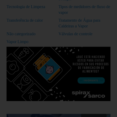
Tecnologia de Limpeza
Tipos de medidores de fluxo de
vapor
Transferência de calor
Tratamento de Água para
Caldeiras a Vapor
Não categorizado
Válvulas de controle
Vapor Limpo