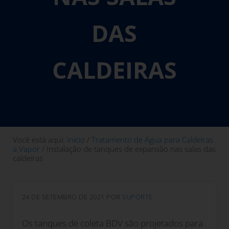
DAS
CALDEIRAS
Você está aqui:
Início
/
Tratamento de Água para Caldeiras
a Vapor
/
Instalação de tanques de expansão nas salas das
caldeiras
24 DE SETEMBRO DE 2021
POR
SUPORTE
Os tanques de coleta BDV são projetados para