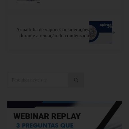
Próximo Post:
Armadilha de vapor: Considerações
durante a remoção do condensado
Sidebar
Pesquisar neste site
Submeter pesquisa