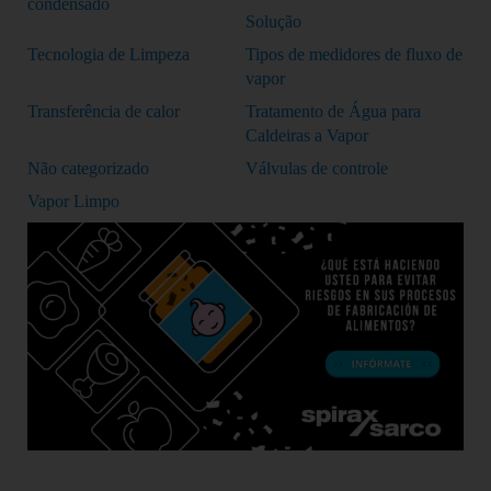
condensado
Solução
Tecnologia de Limpeza
Tipos de medidores de fluxo de
vapor
Transferência de calor
Tratamento de Água para
Caldeiras a Vapor
Não categorizado
Válvulas de controle
Vapor Limpo