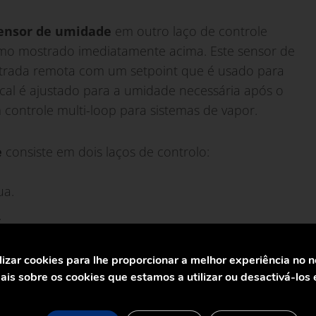
ensor de umidade
em outro laço de controle
mo mostrado imediatamente acima. Este sensor de
trada remota com um setpoint que é usado para
ocal é ajustado para a umidade necessária após o
controle multi-loop para sistemas de vapor.
e
consiste em dois laços de controlo:
ua.
.
res influenciará os loops. Alguns factores, como a
lizar cookies para lhe proporcionar a melhor experiência no 
oop 1 tentará corrigir este fator, mas qualquer erro
is sobre os cookies que estamos a utilizar ou desactivá-los