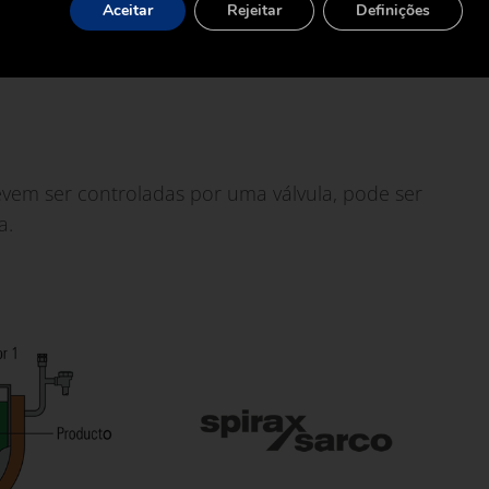
Aceitar
Rejeitar
Definições
vem ser controladas por uma válvula, pode ser
a.