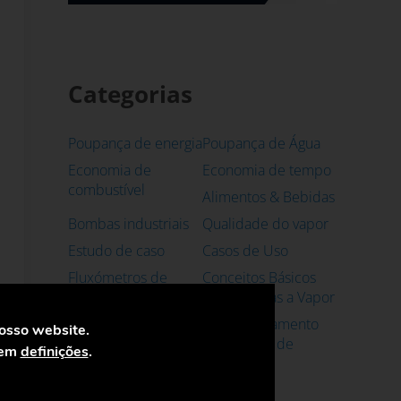
Categorias
Poupança de energia
Poupança de Água
Economia de
Economia de tempo
combustível
Alimentos & Bebidas
Bombas industriais
Qualidade do vapor
Estudo de caso
Casos de Uso
Fluxómetros de
Conceitos Básicos
Vapor
em Sistemas a Vapor
Custos dos Sistemas
Dimensionamento
nosso website.
de Vapor
de Válvulas de
 em
definições
.
Controle
Eficiência energética
Indústria