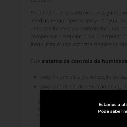
produto.
Para melhorar o controle, um segundo
s
imediatamente após o spray de água, co
umidade fornece ao controlador uma en
compensar o setpoint local. O setpoint l
forno. Esta é uma amostra simples de um 
Este
sistema de controlo da humidad
Loop 1 controla a pulverização de ág
Loop 2 controle de remoção de água
Dentro deste processo, uma série de fato
Estamos a uti
pressão da água, afectarão os loops. O l
Pode saber ma
resultante terá um impacto no loop 2.