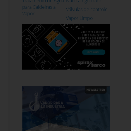
Tratamento de Água
Não categorizado
para Caldeiras a
Válvulas de controle
Vapor
Vapor Limpo