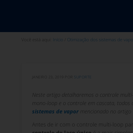
Você está aqui:
Início
/
Otimização dos sistemas de vapo
JANEIRO 23, 2019
POR
SUPORTE
Neste artigo detalharemos o controle multi
mono-loop e o controle em cascata, todos 
sistemas de vapor
mencionado no artigo a
Antes de ir com o controle multi-loop pa
controle de laço único
é a mais simples