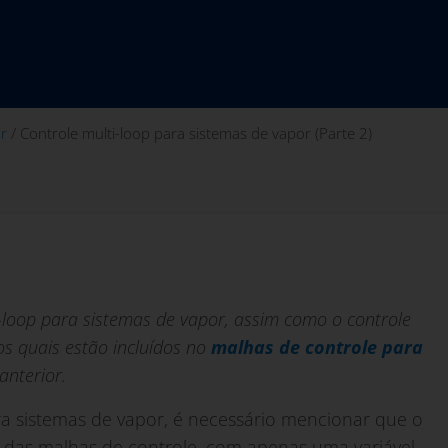
r
/
Controle multi-loop para sistemas de vapor (Parte 2)
-loop para sistemas de vapor, assim como o controle
os quais estão incluídos no
malhas de controle para
nterior.
ra sistemas de vapor, é necessário mencionar que o
 das malhas de controle, com apenas uma variável