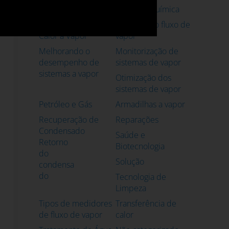
industrial
Indústria Química
Permutadores de
Medição do fluxo de
Calor a Vapor
vapor
Melhorando o
Monitorização de
desempenho de
sistemas de vapor
sistemas a vapor
Otimização dos
sistemas de vapor
Petróleo e Gás
Armadilhas a vapor
Recuperação de
Reparações
Condensado
Saúde e
Retorno
Biotecnologia
do
Solução
condensa
do
Tecnologia de
Limpeza
Tipos de medidores
Transferência de
de fluxo de vapor
calor