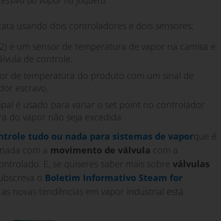
cata usando dois controladores e dois sensores:
2) e um sensor de temperatura de vapor na camisa e
álvula de controle.
sor de temperatura do produto com um sinal de
dor escravo.
ipal é usado para variar o set point no controlador
ra do vapor não seja excedida.
trole tudo ou nada para sistemas de vapor
que é
ionada com a
movimento de válvula
com a
trolado. E, se quiseres saber mais sobre
válvulas
ubscreva o
Boletim Informativo Steam for
as novas tendências em vapor industrial está