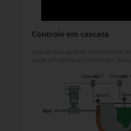
Controle em cascata
Quando duas variáveis independentes de
usado um sistema de controle em cascat