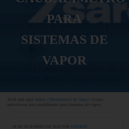
PARA
SISTEMAS DE
VAPOR
Você está aqui:
Início
/
Fluxómetros de Vapor
/
Como
seleccionar um caudalímetro para sistemas de vapor
30 DE SETEMBRO DE 2020
POR
SUPORTE