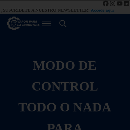
Facebook
Instag
You
Li
Saltar al contenido principal
Saltar a la navegación de la derecha de la cabecera
Saltar al pie de página del sitio
¡
SUSCRÍBETE A NUESTRO NEWSLETTER!
Accede aquí
Menú
Search...
Vapor para la Industria
Gestión Eficiente de los Sistemas de Vapor
MODO DE
CONTROL
TODO O NADA
PARA