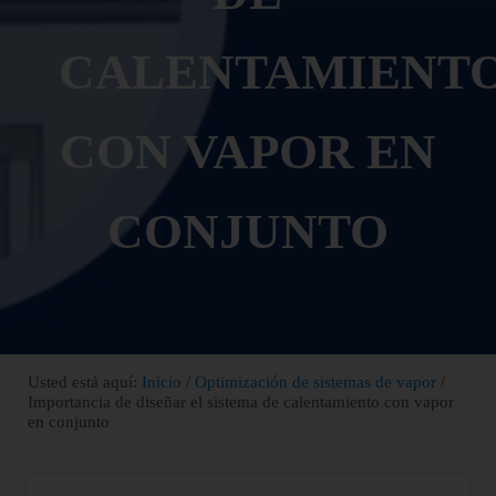
CALENTAMIENT
CON VAPOR EN
CONJUNTO
Usted está aquí:
Inicio
/
Optimización de sistemas de vapor
/
Importancia de diseñar el sistema de calentamiento con vapor
en conjunto